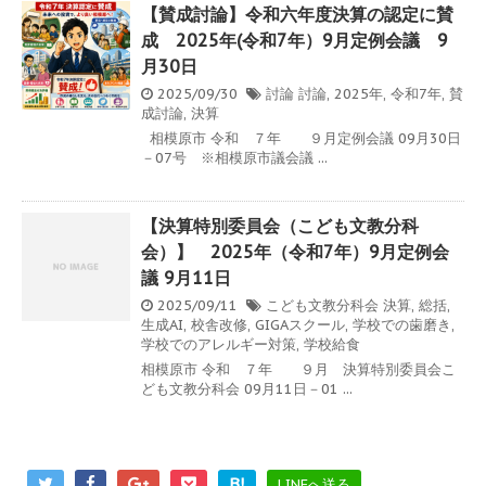
【賛成討論】令和六年度決算の認定に賛
成 2025年(令和7年）9月定例会議 9
月30日
2025/09/30
討論
討論
,
2025年
,
令和7年
,
賛
成討論
,
決算
相模原市 令和 ７年 ９月定例会議 09月30日
－07号 ※相模原市議会議 ...
【決算特別委員会（こども文教分科
会）】 2025年（令和7年）9月定例会
議 9月11日
2025/09/11
こども文教分科会
決算
,
総括
,
生成AI
,
校舎改修
,
GIGAスクール
,
学校での歯磨き
,
学校でのアレルギー対策
,
学校給食
相模原市 令和 ７年 ９月 決算特別委員会こ
ども文教分科会 09月11日－01 ...
B!
LINEへ送る