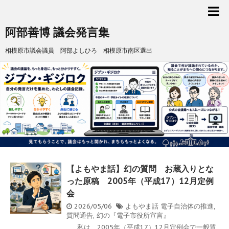
阿部善博 議会発言集
相模原市議会議員 阿部よしひろ 相模原市南区選出
【よもやま話】幻の質問 お蔵入りとな
った原稿 2005年（平成17）12月定例
会
2026/05/06
よもやま話
電子自治体の推進
,
質問通告
,
幻の『電子市役所宣言』
私は、2005年（平成17）12月定例会で一般質