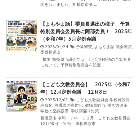
問を行いました。相模原市議 ...
【よもやま話】委員長選出の様子 予算
特別委員会委員長に阿部委員！ 2025年
（令和7年）3月定例会議
2026/04/24
予算審査
,
よもやま話
議会運営
,
委員長選出
概要 相模原市議会では、3月定例会議の予算審査
において、予算特別委員会を設置 ...
【こども文教委員会】 2025年（令和7
年）12月定例会議 12月8日
2025/12/08
こども文教委員会
学校施設長
寿命化
,
教職員の多忙化
,
教職員給与
,
働き方改革
,
学校の空調設備
,
学校雨漏り対策
相模原市 令和 ７年 １２月 こども文教委員会
12月08日－01号 ※相模原市 ...