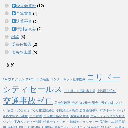
委員会質疑
(12)
予算審査
(4)
決算審査
(3)
特別委員会
(2)
討論
(3)
委員長報告
(2)
よもやま話
(5)
タグ
コリドー
CAPプログラム
QRコードの活用
インターネット犯罪撲滅
シティセールス
一人暮らし高齢者支援
中和田自治会
交通事故ゼロ
公会計改革
子どもの安全
安全・安心のまちづく
り
安全・安心まちづくり推進協議会
小田急江ノ島線
岩国基地移転
市のホームページ
市内大学との連携
市民意識
市街化区域の農地
市道東林間線
庁内システムダウンサイ
ジング
庁内ベンチャー制度
情報セキュリティ
情報セキュリティー
民間からの職員採
用
法制部門設立
災害対応
災害時の情報アクセシビリティ
特別保育
犯罪ゼロ
生産緑