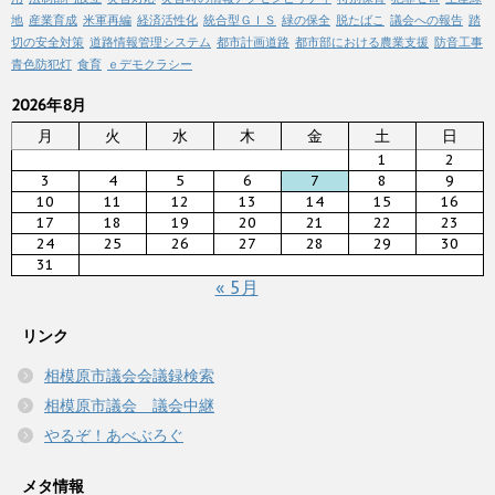
地
産業育成
米軍再編
経済活性化
統合型ＧＩＳ
緑の保全
脱たばこ
議会への報告
踏
切の安全対策
道路情報管理システム
都市計画道路
都市部における農業支援
防音工事
青色防犯灯
食育
ｅデモクラシー
2026年8月
月
火
水
木
金
土
日
1
2
3
4
5
6
7
8
9
10
11
12
13
14
15
16
17
18
19
20
21
22
23
24
25
26
27
28
29
30
31
« 5月
リンク
相模原市議会会議録検索
相模原市議会 議会中継
やるぞ！あべぶろぐ
メタ情報