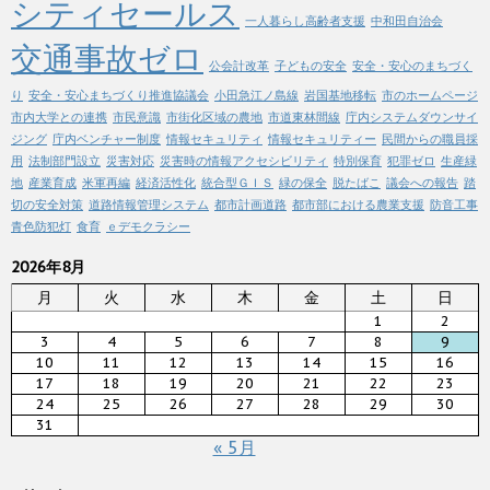
シティセールス
一人暮らし高齢者支援
中和田自治会
交通事故ゼロ
公会計改革
子どもの安全
安全・安心のまちづく
り
安全・安心まちづくり推進協議会
小田急江ノ島線
岩国基地移転
市のホームページ
市内大学との連携
市民意識
市街化区域の農地
市道東林間線
庁内システムダウンサイ
ジング
庁内ベンチャー制度
情報セキュリティ
情報セキュリティー
民間からの職員採
用
法制部門設立
災害対応
災害時の情報アクセシビリティ
特別保育
犯罪ゼロ
生産緑
地
産業育成
米軍再編
経済活性化
統合型ＧＩＳ
緑の保全
脱たばこ
議会への報告
踏
切の安全対策
道路情報管理システム
都市計画道路
都市部における農業支援
防音工事
青色防犯灯
食育
ｅデモクラシー
2026年8月
月
火
水
木
金
土
日
1
2
3
4
5
6
7
8
9
10
11
12
13
14
15
16
17
18
19
20
21
22
23
24
25
26
27
28
29
30
31
« 5月