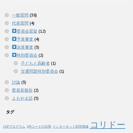
一般質問
(38)
代表質問
(4)
委員会質疑
(12)
予算審査
(4)
決算審査
(3)
特別委員会
(2)
子どもと高齢者
(1)
交通問題特別委員会
(1)
討論
(3)
委員長報告
(2)
よもやま話
(5)
タグ
コリドー
CAPプログラム
QRコードの活用
インターネット犯罪撲滅