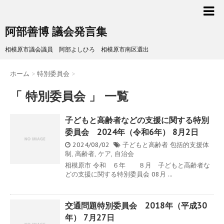
阿部善博 議会発言集
相模原市議会議員 阿部よしひろ 相模原市南区選出
ホーム
>
特別委員会
>
「 特別委員会 」 一覧
子どもと高齢者などの支援に関する特別
委員会 2024年（令和6年） 8月2日
2024/08/02
子どもと高齢者
包括的支援体
制
,
高齢者
,
ケア
,
自治会
相模原市 令和 ６年 ８月 子どもと高齢者な
どの支援に関する特別委員会 08月 ...
交通問題特別委員会 2018年（平成30
年） 7月27日