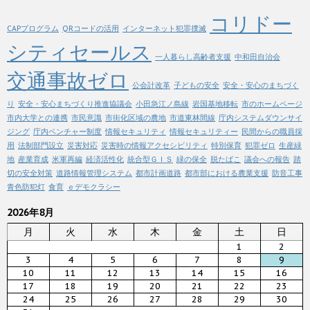
コリドー
CAPプログラム
QRコードの活用
インターネット犯罪撲滅
シティセールス
一人暮らし高齢者支援
中和田自治会
交通事故ゼロ
公会計改革
子どもの安全
安全・安心のまちづく
り
安全・安心まちづくり推進協議会
小田急江ノ島線
岩国基地移転
市のホームページ
市内大学との連携
市民意識
市街化区域の農地
市道東林間線
庁内システムダウンサイ
ジング
庁内ベンチャー制度
情報セキュリティ
情報セキュリティー
民間からの職員採
用
法制部門設立
災害対応
災害時の情報アクセシビリティ
特別保育
犯罪ゼロ
生産緑
地
産業育成
米軍再編
経済活性化
統合型ＧＩＳ
緑の保全
脱たばこ
議会への報告
踏
切の安全対策
道路情報管理システム
都市計画道路
都市部における農業支援
防音工事
青色防犯灯
食育
ｅデモクラシー
2026年8月
月
火
水
木
金
土
日
1
2
3
4
5
6
7
8
9
10
11
12
13
14
15
16
17
18
19
20
21
22
23
24
25
26
27
28
29
30