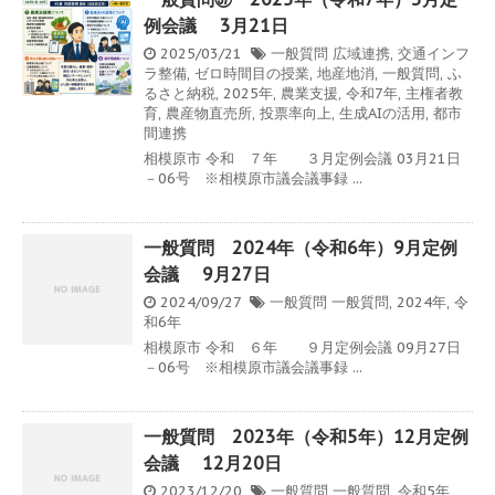
例会議 3月21日
2025/03/21
一般質問
広域連携
,
交通インフ
ラ整備
,
ゼロ時間目の授業
,
地産地消
,
一般質問
,
ふ
るさと納税
,
2025年
,
農業支援
,
令和7年
,
主権者教
育
,
農産物直売所
,
投票率向上
,
生成AIの活用
,
都市
間連携
相模原市 令和 ７年 ３月定例会議 03月21日
－06号 ※相模原市議会議事録 ...
一般質問 2024年（令和6年）9月定例
会議 9月27日
2024/09/27
一般質問
一般質問
,
2024年
,
令
和6年
相模原市 令和 ６年 ９月定例会議 09月27日
－06号 ※相模原市議会議事録 ...
一般質問 2023年（令和5年）12月定例
会議 12月20日
2023/12/20
一般質問
一般質問
,
令和5年
,