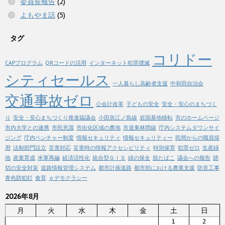
委員長報告
(2)
よもやま話
(5)
タグ
コリドー
CAPプログラム
QRコードの活用
インターネット犯罪撲滅
シティセールス
一人暮らし高齢者支援
中和田自治会
交通事故ゼロ
公会計改革
子どもの安全
安全・安心のまちづく
り
安全・安心まちづくり推進協議会
小田急江ノ島線
岩国基地移転
市のホームページ
市内大学との連携
市民意識
市街化区域の農地
市道東林間線
庁内システムダウンサイ
ジング
庁内ベンチャー制度
情報セキュリティ
情報セキュリティー
民間からの職員採
用
法制部門設立
災害対応
災害時の情報アクセシビリティ
特別保育
犯罪ゼロ
生産緑
地
産業育成
米軍再編
経済活性化
統合型ＧＩＳ
緑の保全
脱たばこ
議会への報告
踏
切の安全対策
道路情報管理システム
都市計画道路
都市部における農業支援
防音工事
青色防犯灯
食育
ｅデモクラシー
2026年8月
月
火
水
木
金
土
日
1
2