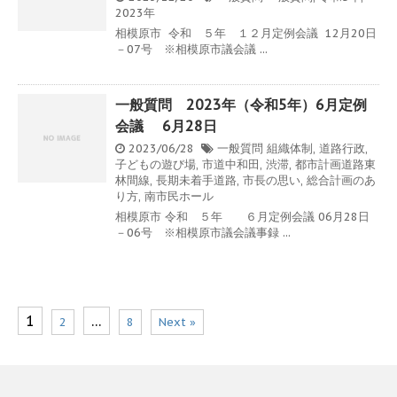
2023年
相模原市 令和 ５年 １２月定例会議 12月20日
－07号 ※相模原市議会議 ...
一般質問 2023年（令和5年）6月定例
会議 6月28日
2023/06/28
一般質問
組織体制
,
道路行政
,
子どもの遊び場
,
市道中和田
,
渋滞
,
都市計画道路東
林間線
,
長期未着手道路
,
市長の思い
,
総合計画のあ
り方
,
南市民ホール
相模原市 令和 ５年 ６月定例会議 06月28日
－06号 ※相模原市議会議事録 ...
1
…
2
8
Next »