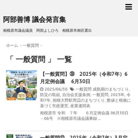
阿部善博 議会発言集
相模原市議会議員 阿部よしひろ 相模原市南区選出
ホーム
>
一般質問
>
「 一般質問 」 一覧
【一般質問】㊳ 2025年（令和7年）6
月定例会議 6月30日
2025/06/30
一般質問
成熟期のまちづくり
,
防災の取組
,
自治会支援条例
,
一般質問
,
2025年
,
令
和7年
,
相模大野駅周辺のまちづくり
,
数値と根拠に
基づく市政運営
,
産業連関表
相模原市 令和 ７年 ６月定例会議 06月30日
－06号 ※相模原市議会議事録 ...
一般質問㊲ 2025年（令和7年）3月定