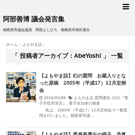
阿部善博 議会発言集
相模原市議会議員 阿部よしひろ 相模原市南区選出
ホーム
>
よもやま話
>
「 投稿者アーカイブ：AbeYoshi 」 一覧
【よもやま話】幻の質問 お蔵入りとな
った原稿 2005年（平成17）12月定例
会
2026/05/06
よもやま話
質問通告
,
幻の『電
子市役所宣言』
,
電子自治体の推進
私は、2005年（平成17）12月定例会で一般質
問を行いました。相模原市議 ...
【よもやま話】委員長選出の様子 予算