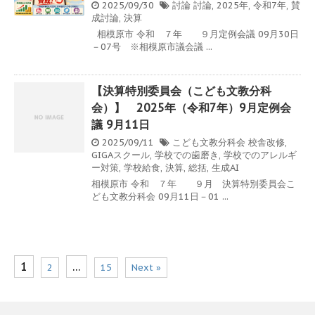
2025/09/30
討論
討論
,
2025年
,
令和7年
,
賛
成討論
,
決算
相模原市 令和 ７年 ９月定例会議 09月30日
－07号 ※相模原市議会議 ...
【決算特別委員会（こども文教分科
会）】 2025年（令和7年）9月定例会
議 9月11日
2025/09/11
こども文教分科会
校舎改修
,
GIGAスクール
,
学校での歯磨き
,
学校でのアレルギ
ー対策
,
学校給食
,
決算
,
総括
,
生成AI
相模原市 令和 ７年 ９月 決算特別委員会こ
ども文教分科会 09月11日－01 ...
1
…
2
15
Next »