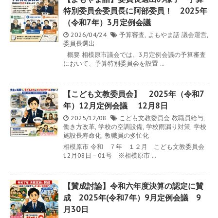
特別委員会委員長に阿部委員！ 2025年
（令和7年）3月定例会議
2026/04/24
予算審査
,
よもやま話
議会運営
,
委員長選出
概要 相模原市議会では、3月定例会議の予算審査
において、予算特別委員会を設置 ...
【こども文教委員会】 2025年（令和7
年）12月定例会議 12月8日
2025/12/08
こども文教委員会
教職員給与
,
働き方改革
,
学校の空調設備
,
学校雨漏り対策
,
学校
施設長寿命化
,
教職員の多忙化
相模原市 令和 ７年 １２月 こども文教委員会
12月08日－01号 ※相模原市 ...
【賛成討論】令和六年度決算の認定に賛
成 2025年(令和7年）9月定例会議 9
月30日