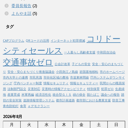
委員長報告
(2)
よもやま話
(5)
タグ
コリドー
CAPプログラム
QRコードの活用
インターネット犯罪撲滅
シティセールス
一人暮らし高齢者支援
中和田自治会
交通事故ゼロ
公会計改革
子どもの安全
安全・安心のまちづく
り
安全・安心まちづくり推進協議会
小田急江ノ島線
岩国基地移転
市のホームページ
市内大学との連携
市民意識
市街化区域の農地
市道東林間線
庁内システムダウンサイ
ジング
庁内ベンチャー制度
情報セキュリティ
情報セキュリティー
民間からの職員採
用
法制部門設立
災害対応
災害時の情報アクセシビリティ
特別保育
犯罪ゼロ
生産緑
地
産業育成
米軍再編
経済活性化
統合型ＧＩＳ
緑の保全
脱たばこ
議会への報告
踏
切の安全対策
道路情報管理システム
都市計画道路
都市部における農業支援
防音工事
青色防犯灯
食育
ｅデモクラシー
2026年8月
月
火
水
木
金
土
日