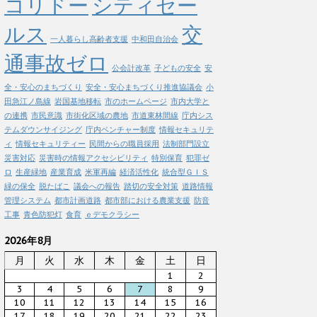
コリドー
シティセー
ルス
交
一人暮らし高齢者支援
中和田自治会
通事故ゼロ
公会計改革
子どもの安全
安
全・安心のまちづくり
安全・安心まちづくり推進協議会
小
田急江ノ島線
岩国基地移転
市のホームページ
市内大学と
の連携
市民意識
市街化区域の農地
市道東林間線
庁内シス
テムダウンサイジング
庁内ベンチャー制度
情報セキュリテ
ィ
情報セキュリティー
民間からの職員採用
法制部門設立
災害対応
災害時の情報アクセシビリティ
特別保育
犯罪ゼ
ロ
生産緑地
産業育成
米軍再編
経済活性化
統合型ＧＩＳ
緑の保全
脱たばこ
議会への報告
踏切の安全対策
道路情報
管理システム
都市計画道路
都市部における農業支援
防音
工事
青色防犯灯
食育
ｅデモクラシー
2026年8月
月
火
水
木
金
土
日
1
2
3
4
5
6
7
8
9
10
11
12
13
14
15
16
17
18
19
20
21
22
23