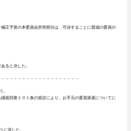
計補正予算の本委員会所管部分は、可決することに賛成の委員の
であると決した。
－－－－－－－－－－－－－－－－－－－－
う。
会議規則第１０１条の規定により、お手元の委員派遣についてに
うに決した。