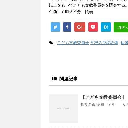
以上をもってこども文教委員会を閉会する
午前１０時３９分 閉会
B!
LINE
-
こども文教委員会
学校の空調設備
,
猛
関連記事
【こども文教委員会】 
相模原市 令和 ７年 ６月 