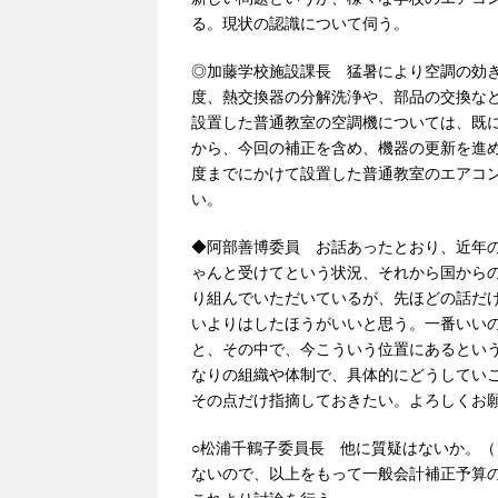
る。現状の認識について伺う。
◎加藤学校施設課長 猛暑により空調の効
度、熱交換器の分解洗浄や、部品の交換な
設置した普通教室の空調機については、既
から、今回の補正を含め、機器の更新を進
度までにかけて設置した普通教室のエアコ
い。
◆阿部善博委員 お話あったとおり、近年
ゃんと受けてという状況、それから国から
り組んでいただいているが、先ほどの話だ
いよりはしたほうがいいと思う。一番いい
と、その中で、今こういう位置にあるとい
なりの組織や体制で、具体的にどうしてい
その点だけ指摘しておきたい。よろしくお
○松浦千鶴子委員長 他に質疑はないか。
ないので、以上をもって一般会計補正予算