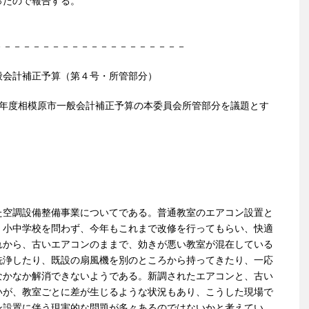
ったので報告する。
－－－－－－－－－－－－－－－－－－－－
般会計補正予算（第４号・所管部分）
７年度相模原市一般会計補正予算の本委員会所管部分を議題とす
た空調設備整備事業についてである。普通教室のエアコン設置と
、小中学校を問わず、今年もこれまで改修を行ってもらい、快適
れから、古いエアコンのままで、効きが悪い教室が混在している
洗浄したり、既設の扇風機を別のところから持ってきたり、一応
なかなか解消できないようである。新調されたエアコンと、古い
いが、教室ごとに差が生じるような状況もあり、こうした現場で
ン設置に伴う現実的な問題が多々あるのではないかと考えてい