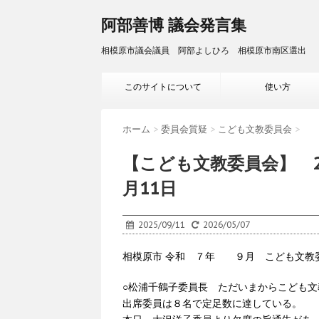
阿部善博 議会発言集
相模原市議会議員 阿部よしひろ 相模原市南区選出
このサイトについて
使い方
ホーム
>
委員会質疑
>
こども文教委員会
>
【こども文教委員会】 2
月11日
2025/09/11
2026/05/07
相模原市 令和 ７年 ９月 こども文教委員
○松浦千鶴子委員長 ただいまからこども文
出席委員は８名で定足数に達している。