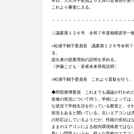
本日、大沢洋子委員より欠席の旨通告があ
これより審査に入る。
－－－－－－－－－－－－－－－－－－－
△議案第１２６号 令和７年度相模原市一
○松浦千鶴子委員長 議案第１２６号令和
る。
提出者の提案理由の説明を求める。
〔伊藤こども・若者未来局長説明〕
○松浦千鶴子委員長 これより質疑を行う。
◆阿部善博委員 これまでも議論が行われ
改修の状況について伺う。学校によっては
な状況で学校生活を行っている教室と、そ
状況もあると聞いている。古いエアコンは
の対応はしているようだが、性能の劣化は
ままのエアコンによる校内環境格差ではな
新しい問題というか、様々な学校のエアコ