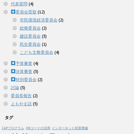
代表質問
(4)
委員会質疑
(12)
市民環境経済委員会
(2)
総務委員会
(2)
建設委員会
(3)
民生委員会
(1)
こども文教委員会
(4)
予算審査
(4)
決算審査
(3)
特別委員会
(2)
討論
(3)
委員長報告
(2)
よもやま話
(5)
タグ
CAPプログラム
QRコードの活用
インターネット犯罪撲滅