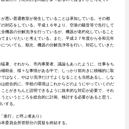
きが悪い普通教室が発生していることは承知している。その都
どの対応をしている。平成１６年より、空港の騒音等で先行して
に全機器の分解洗浄を行っているが、機器が老朽化していること
めてまいりたいと考えている。また、平成２７年度から令和元年
ンについても、順次、機器の分解洗浄等を行い、対応していきた
の猛暑、それから、市内事業者、議論もあったように、仕事をち
の補助金、様々な事情がある中で、しっかり前向きに積極的に取
けではなく、やはり洗浄だけでよくなることも当然あるし、しな
のは総合的に、学校の環境はこれからどのようにやっていくのだ
うことがきちんと説明できるように抜本的な対応が必要で、それ
こうというところを総合的に計画、検討する必要があると思う。
願いする。
（「進行」と呼ぶ者あり）
の本委員会所管部分の質疑を終結する。