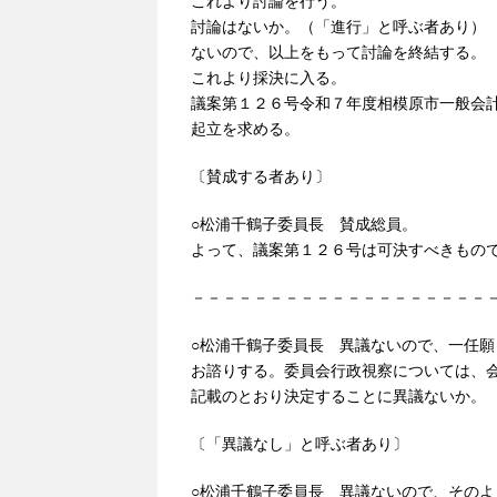
これより討論を行う。
討論はないか。（「進行」と呼ぶ者あり）
ないので、以上をもって討論を終結する。
これより採決に入る。
議案第１２６号令和７年度相模原市一般会
起立を求める。
〔賛成する者あり〕
○松浦千鶴子委員長 賛成総員。
よって、議案第１２６号は可決すべきもの
－－－－－－－－－－－－－－－－－－－
○松浦千鶴子委員長 異議ないので、一任願
お諮りする。委員会行政視察については、
記載のとおり決定することに異議ないか。
〔「異議なし」と呼ぶ者あり〕
○松浦千鶴子委員長 異議ないので、そのよ