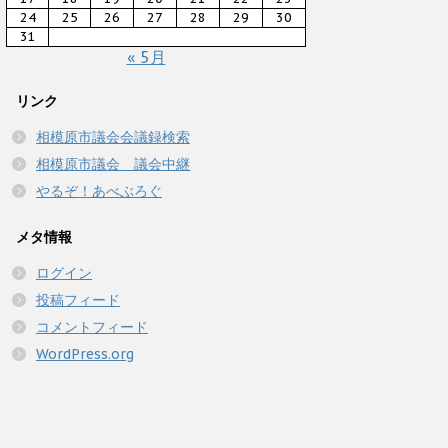
24
25
26
27
28
29
30
31
« 5月
リンク
相模原市議会会議録検索
相模原市議会 議会中継
やるぞ！あべぶろぐ
メタ情報
ログイン
投稿フィード
コメントフィード
WordPress.org