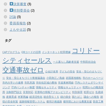
決算審査
(3)
特別委員会
(2)
討論
(3)
委員長報告
(2)
よもやま話
(5)
タグ
コリドー
CAPプログラム
QRコードの活用
インターネット犯罪撲滅
シティセールス
一人暮らし高齢者支援
中和田自治会
交通事故ゼロ
公会計改革
子どもの安全
安全・安心のまちづく
り
安全・安心まちづくり推進協議会
小田急江ノ島線
岩国基地移転
市のホームページ
市内大学との連携
市民意識
市街化区域の農地
市道東林間線
庁内システムダウンサイ
ジング
庁内ベンチャー制度
情報セキュリティ
情報セキュリティー
民間からの職員採
用
法制部門設立
災害対応
災害時の情報アクセシビリティ
特別保育
犯罪ゼロ
生産緑
地
産業育成
米軍再編
経済活性化
統合型ＧＩＳ
緑の保全
脱たばこ
議会への報告
踏
切の安全対策
道路情報管理システム
都市計画道路
都市部における農業支援
防音工事