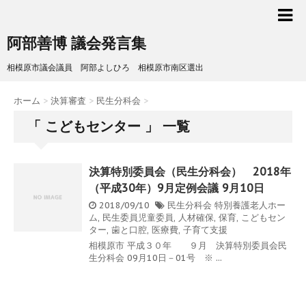
阿部善博 議会発言集
相模原市議会議員 阿部よしひろ 相模原市南区選出
ホーム
>
決算審査
>
民生分科会
>
「 こどもセンター 」 一覧
決算特別委員会（民生分科会） 2018年
（平成30年）9月定例会議 9月10日
2018/09/10
民生分科会
特別養護老人ホー
ム
,
民生委員児童委員
,
人材確保
,
保育
,
こどもセン
ター
,
歯と口腔
,
医療費
,
子育て支援
相模原市 平成３０年 ９月 決算特別委員会民
生分科会 09月10日－01号 ※ ...