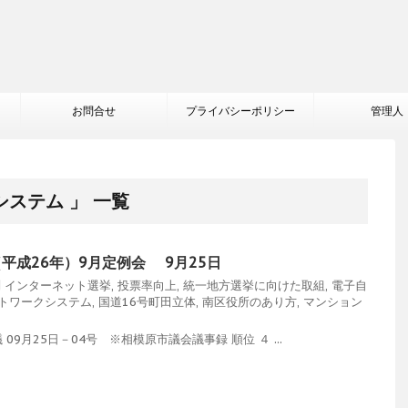
お問合せ
プライバシーポリシー
管理人
ステム 」 一覧
（平成26年）9月定例会 9月25日
問
インターネット選挙
,
投票率向上
,
統一地方選挙に向けた取組
,
電子自
トワークシステム
,
国道16号町田立体
,
南区役所のあり方
,
マンション
9月25日－04号 ※相模原市議会議事録 順位 ４ ...