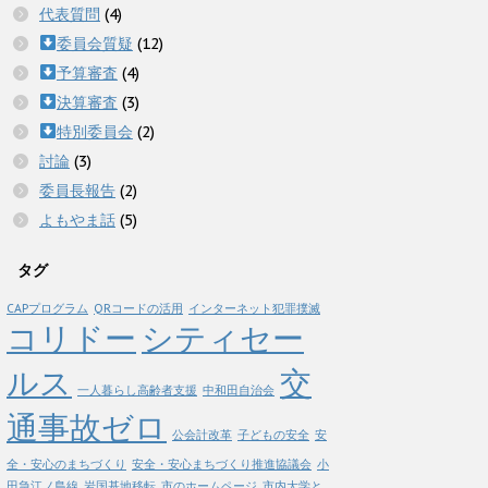
代表質問
(4)
委員会質疑
(12)
予算審査
(4)
決算審査
(3)
特別委員会
(2)
討論
(3)
委員長報告
(2)
よもやま話
(5)
タグ
CAPプログラム
QRコードの活用
インターネット犯罪撲滅
コリドー
シティセー
ルス
交
一人暮らし高齢者支援
中和田自治会
通事故ゼロ
公会計改革
子どもの安全
安
全・安心のまちづくり
安全・安心まちづくり推進協議会
小
田急江ノ島線
岩国基地移転
市のホームページ
市内大学と