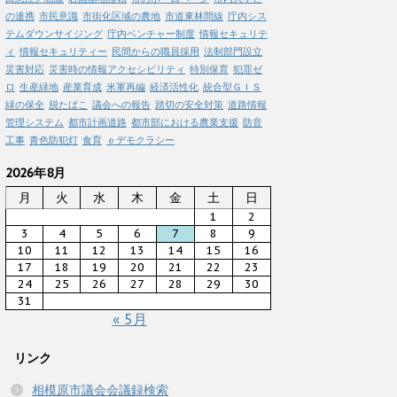
の連携
市民意識
市街化区域の農地
市道東林間線
庁内シス
テムダウンサイジング
庁内ベンチャー制度
情報セキュリテ
ィ
情報セキュリティー
民間からの職員採用
法制部門設立
災害対応
災害時の情報アクセシビリティ
特別保育
犯罪ゼ
ロ
生産緑地
産業育成
米軍再編
経済活性化
統合型ＧＩＳ
緑の保全
脱たばこ
議会への報告
踏切の安全対策
道路情報
管理システム
都市計画道路
都市部における農業支援
防音
工事
青色防犯灯
食育
ｅデモクラシー
2026年8月
月
火
水
木
金
土
日
1
2
3
4
5
6
7
8
9
10
11
12
13
14
15
16
17
18
19
20
21
22
23
24
25
26
27
28
29
30
31
« 5月
リンク
相模原市議会会議録検索