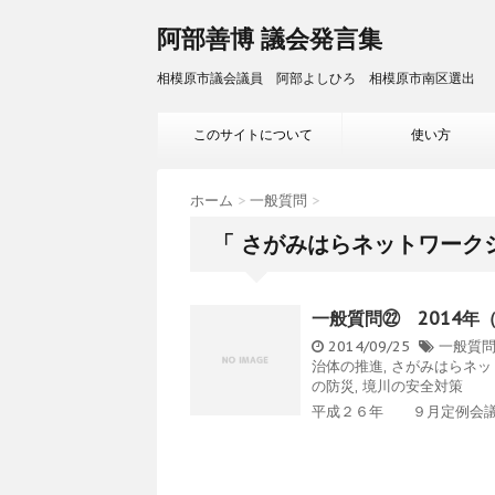
阿部善博 議会発言集
相模原市議会議員 阿部よしひろ 相模原市南区選出
このサイトについて
使い方
ホーム
>
一般質問
>
「 さがみはらネットワークシ
一般質問㉒ 2014年
2014/09/25
一般質
治体の推進
,
さがみはらネッ
の防災
,
境川の安全対策
平成２６年 ９月定例会議 0