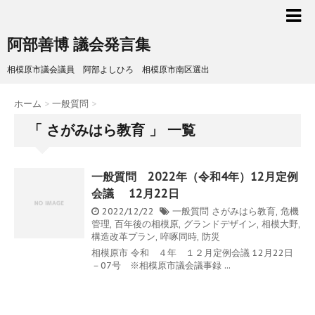
阿部善博 議会発言集
相模原市議会議員 阿部よしひろ 相模原市南区選出
ホーム
>
一般質問
>
「 さがみはら教育 」 一覧
一般質問 2022年（令和4年）12月定例
会議 12月22日
2022/12/22
一般質問
さがみはら教育
,
危機
管理
,
百年後の相模原
,
グランドデザイン
,
相模大野
,
構造改革プラン
,
啐啄同時
,
防災
相模原市 令和 ４年 １２月定例会議 12月22日
－07号 ※相模原市議会議事録 ...