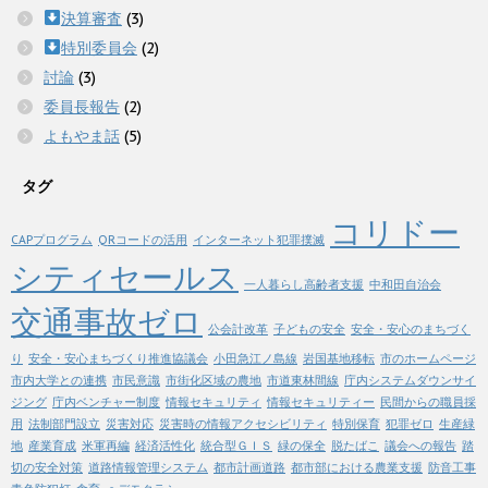
決算審査
(3)
特別委員会
(2)
討論
(3)
委員長報告
(2)
よもやま話
(5)
タグ
コリドー
CAPプログラム
QRコードの活用
インターネット犯罪撲滅
シティセールス
一人暮らし高齢者支援
中和田自治会
交通事故ゼロ
公会計改革
子どもの安全
安全・安心のまちづく
り
安全・安心まちづくり推進協議会
小田急江ノ島線
岩国基地移転
市のホームページ
市内大学との連携
市民意識
市街化区域の農地
市道東林間線
庁内システムダウンサイ
ジング
庁内ベンチャー制度
情報セキュリティ
情報セキュリティー
民間からの職員採
用
法制部門設立
災害対応
災害時の情報アクセシビリティ
特別保育
犯罪ゼロ
生産緑
地
産業育成
米軍再編
経済活性化
統合型ＧＩＳ
緑の保全
脱たばこ
議会への報告
踏
切の安全対策
道路情報管理システム
都市計画道路
都市部における農業支援
防音工事