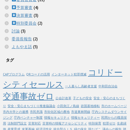
予算審査
(4)
決算審査
(3)
特別委員会
(2)
討論
(3)
委員長報告
(2)
よもやま話
(5)
タグ
コリドー
CAPプログラム
QRコードの活用
インターネット犯罪撲滅
シティセールス
一人暮らし高齢者支援
中和田自治会
交通事故ゼロ
公会計改革
子どもの安全
安全・安心のまちづく
り
安全・安心まちづくり推進協議会
小田急江ノ島線
岩国基地移転
市のホームページ
市内大学との連携
市民意識
市街化区域の農地
市道東林間線
庁内システムダウンサイ
ジング
庁内ベンチャー制度
情報セキュリティ
情報セキュリティー
民間からの職員採
用
法制部門設立
災害対応
災害時の情報アクセシビリティ
特別保育
犯罪ゼロ
生産緑
地
産業育成
米軍再編
経済活性化
統合型ＧＩＳ
緑の保全
脱たばこ
議会への報告
踏