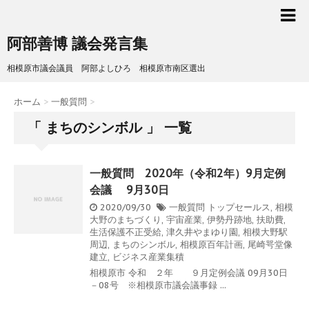
阿部善博 議会発言集
相模原市議会議員 阿部よしひろ 相模原市南区選出
ホーム
>
一般質問
>
「 まちのシンボル 」 一覧
一般質問 2020年（令和2年）9月定例
会議 9月30日
2020/09/30
一般質問
トップセールス
,
相模
大野のまちづくり
,
宇宙産業
,
伊勢丹跡地
,
扶助費
,
生活保護不正受給
,
津久井やまゆり園
,
相模大野駅
周辺
,
まちのシンボル
,
相模原百年計画
,
尾崎咢堂像
建立
,
ビジネス産業集積
相模原市 令和 ２年 ９月定例会議 09月30日
－08号 ※相模原市議会議事録 ...