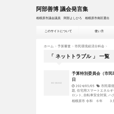
阿部善博 議会発言集
相模原市議会議員 阿部よしひろ 相模原市南区選出
このサイトについて
使い方
ホーム
>
予算審査
>
市民環境経済分科会
>
「 ネットトラブル 」 一覧
予算特別委員会（市民環
日
2024/03/05
市民環
題
,
住宅用スマートエネルギ
ロント
,
自転車安全対策
,
ハ
相模原市 令和 ６年 ３月 