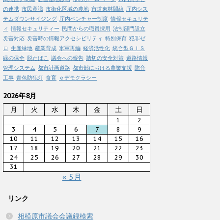
の連携
市民意識
市街化区域の農地
市道東林間線
庁内シス
テムダウンサイジング
庁内ベンチャー制度
情報セキュリテ
ィ
情報セキュリティー
民間からの職員採用
法制部門設立
災害対応
災害時の情報アクセシビリティ
特別保育
犯罪ゼ
ロ
生産緑地
産業育成
米軍再編
経済活性化
統合型ＧＩＳ
緑の保全
脱たばこ
議会への報告
踏切の安全対策
道路情報
管理システム
都市計画道路
都市部における農業支援
防音
工事
青色防犯灯
食育
ｅデモクラシー
2026年8月
月
火
水
木
金
土
日
1
2
3
4
5
6
7
8
9
10
11
12
13
14
15
16
17
18
19
20
21
22
23
24
25
26
27
28
29
30
31
« 5月
リンク
相模原市議会会議録検索