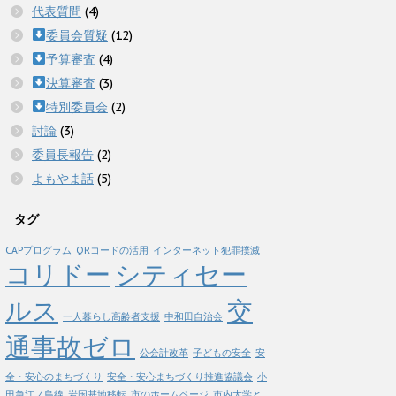
代表質問
(4)
委員会質疑
(12)
予算審査
(4)
決算審査
(3)
特別委員会
(2)
討論
(3)
委員長報告
(2)
よもやま話
(5)
タグ
CAPプログラム
QRコードの活用
インターネット犯罪撲滅
コリドー
シティセー
ルス
交
一人暮らし高齢者支援
中和田自治会
通事故ゼロ
公会計改革
子どもの安全
安
全・安心のまちづくり
安全・安心まちづくり推進協議会
小
田急江ノ島線
岩国基地移転
市のホームページ
市内大学と