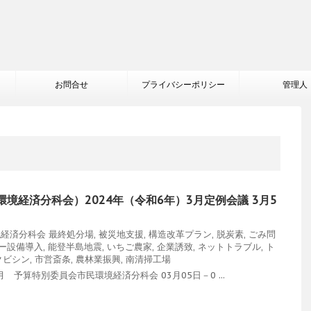
お問合せ
プライバシーポリシー
管理人
境経済分科会）2024年（令和6年）3月定例会議 3月5
境経済分科会
最終処分場
,
被災地支援
,
構造改革プラン
,
脱炭素
,
ごみ問
ー設備導入
,
能登半島地震
,
いちご農家
,
企業誘致
,
ネットトラブル
,
ト
クビシン
,
市営斎条
,
農林業振興
,
南清掃工場
予算特別委員会市民環境経済分科会 03月05日－0 ...