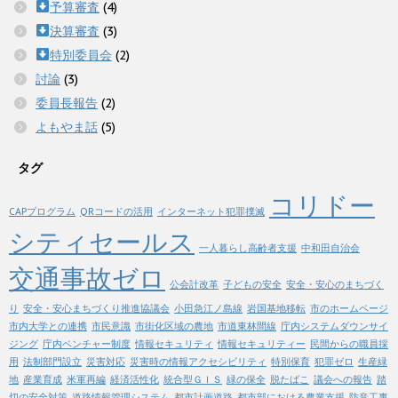
予算審査
(4)
決算審査
(3)
特別委員会
(2)
討論
(3)
委員長報告
(2)
よもやま話
(5)
タグ
コリドー
CAPプログラム
QRコードの活用
インターネット犯罪撲滅
シティセールス
一人暮らし高齢者支援
中和田自治会
交通事故ゼロ
公会計改革
子どもの安全
安全・安心のまちづく
り
安全・安心まちづくり推進協議会
小田急江ノ島線
岩国基地移転
市のホームページ
市内大学との連携
市民意識
市街化区域の農地
市道東林間線
庁内システムダウンサイ
ジング
庁内ベンチャー制度
情報セキュリティ
情報セキュリティー
民間からの職員採
用
法制部門設立
災害対応
災害時の情報アクセシビリティ
特別保育
犯罪ゼロ
生産緑
地
産業育成
米軍再編
経済活性化
統合型ＧＩＳ
緑の保全
脱たばこ
議会への報告
踏
切の安全対策
道路情報管理システム
都市計画道路
都市部における農業支援
防音工事