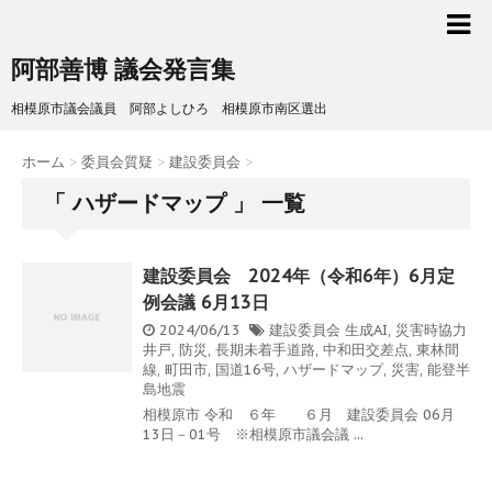
阿部善博 議会発言集
相模原市議会議員 阿部よしひろ 相模原市南区選出
ホーム
>
委員会質疑
>
建設委員会
>
「 ハザードマップ 」 一覧
建設委員会 2024年（令和6年）6月定
例会議 6月13日
2024/06/13
建設委員会
生成AI
,
災害時協力
井戸
,
防災
,
長期未着手道路
,
中和田交差点
,
東林間
線
,
町田市
,
国道16号
,
ハザードマップ
,
災害
,
能登半
島地震
相模原市 令和 ６年 ６月 建設委員会 06月
13日－01号 ※相模原市議会議 ...