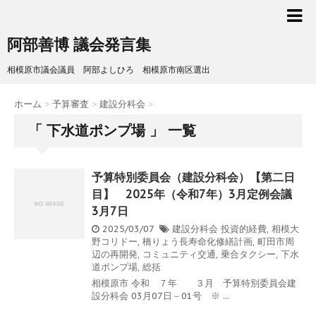
阿部善博 議会発言集
相模原市議会議員 阿部よしひろ 相模原市南区選出
ホーム
>
予算審査
>
建設分科会
>
「 下水道ポンプ場 」 一覧
予算特別委員会（建設分科会）【第二日
目】 2025年（令和7年）3月定例会議
3月7日
2025/03/07
建設分科会
投資的経費
,
相模大
野コリドー
,
橋りょう長寿命化修繕計画
,
町田市周
辺の再開発
,
コミュニティ交通
,
乗合タクシー
,
下水
道ポンプ場
,
総括
相模原市 令和 ７年 ３月 予算特別委員会建
設分科会 03月07日－01号 ※ ...