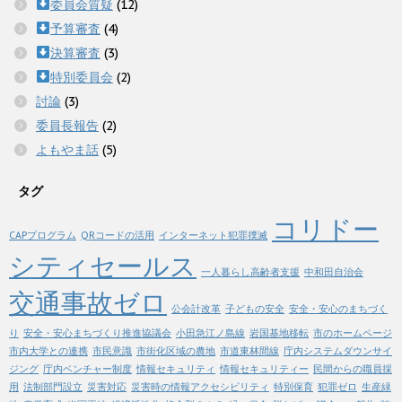
委員会質疑
(12)
予算審査
(4)
決算審査
(3)
特別委員会
(2)
討論
(3)
委員長報告
(2)
よもやま話
(5)
タグ
コリドー
CAPプログラム
QRコードの活用
インターネット犯罪撲滅
シティセールス
一人暮らし高齢者支援
中和田自治会
交通事故ゼロ
公会計改革
子どもの安全
安全・安心のまちづく
り
安全・安心まちづくり推進協議会
小田急江ノ島線
岩国基地移転
市のホームページ
市内大学との連携
市民意識
市街化区域の農地
市道東林間線
庁内システムダウンサイ
ジング
庁内ベンチャー制度
情報セキュリティ
情報セキュリティー
民間からの職員採
用
法制部門設立
災害対応
災害時の情報アクセシビリティ
特別保育
犯罪ゼロ
生産緑