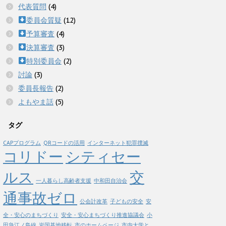
代表質問
(4)
委員会質疑
(12)
予算審査
(4)
決算審査
(3)
特別委員会
(2)
討論
(3)
委員長報告
(2)
よもやま話
(5)
タグ
CAPプログラム
QRコードの活用
インターネット犯罪撲滅
コリドー
シティセー
ルス
交
一人暮らし高齢者支援
中和田自治会
通事故ゼロ
公会計改革
子どもの安全
安
全・安心のまちづくり
安全・安心まちづくり推進協議会
小
田急江ノ島線
岩国基地移転
市のホームページ
市内大学と