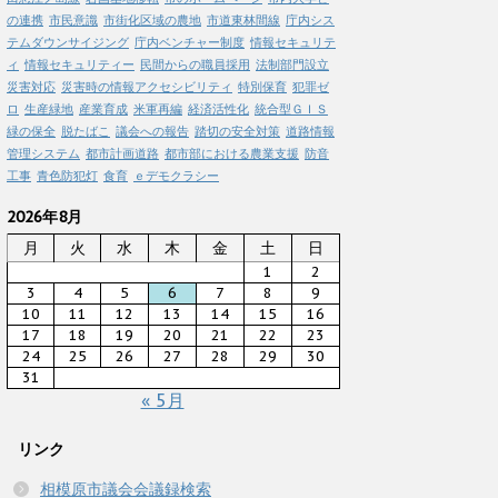
の連携
市民意識
市街化区域の農地
市道東林間線
庁内シス
テムダウンサイジング
庁内ベンチャー制度
情報セキュリテ
ィ
情報セキュリティー
民間からの職員採用
法制部門設立
災害対応
災害時の情報アクセシビリティ
特別保育
犯罪ゼ
ロ
生産緑地
産業育成
米軍再編
経済活性化
統合型ＧＩＳ
緑の保全
脱たばこ
議会への報告
踏切の安全対策
道路情報
管理システム
都市計画道路
都市部における農業支援
防音
工事
青色防犯灯
食育
ｅデモクラシー
2026年8月
月
火
水
木
金
土
日
1
2
3
4
5
6
7
8
9
10
11
12
13
14
15
16
17
18
19
20
21
22
23
24
25
26
27
28
29
30
31
« 5月
リンク
相模原市議会会議録検索