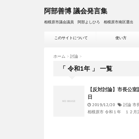
阿部善博 議会発言集
相模原市議会議員 阿部よしひろ 相模原市南区選出
このサイトについて
使い方
ホーム
>
討論
>
「 令和1年 」 一覧
【反対討論】市長公室設
日
2019/12/20
討論
市
相模原市 令和１年 １２月定例