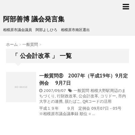
阿部善博 議会発言集
相模原市議会議員 阿部よしひろ 相模原市南区選出
ホーム
>
一般質問
>
「 公会計改革 」 一覧
一般質問⑧ 2007年（平成19年）9月定
例会 9月7日
2007/09/07
一般質問
相模大野駅周辺のま
ちづくり
,
行財政改革
,
公会計改革
,
コリドー
,
市内
大学との連携
,
脱たばこ
,
QRコードの活用
平成１９年 ９月 定例会 09月07日－05号
※相模原市議会議事録 順位 ○ ...