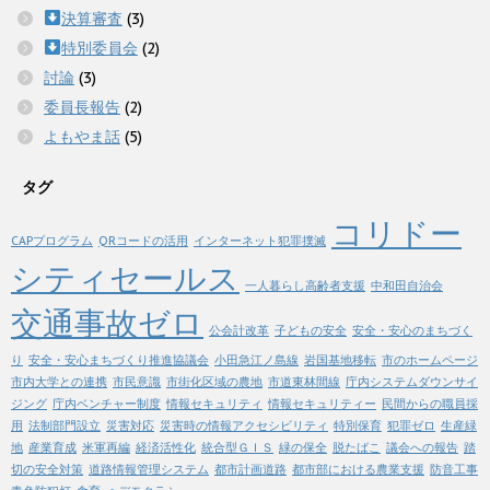
決算審査
(3)
特別委員会
(2)
討論
(3)
委員長報告
(2)
よもやま話
(5)
タグ
コリドー
CAPプログラム
QRコードの活用
インターネット犯罪撲滅
シティセールス
一人暮らし高齢者支援
中和田自治会
交通事故ゼロ
公会計改革
子どもの安全
安全・安心のまちづく
り
安全・安心まちづくり推進協議会
小田急江ノ島線
岩国基地移転
市のホームページ
市内大学との連携
市民意識
市街化区域の農地
市道東林間線
庁内システムダウンサイ
ジング
庁内ベンチャー制度
情報セキュリティ
情報セキュリティー
民間からの職員採
用
法制部門設立
災害対応
災害時の情報アクセシビリティ
特別保育
犯罪ゼロ
生産緑
地
産業育成
米軍再編
経済活性化
統合型ＧＩＳ
緑の保全
脱たばこ
議会への報告
踏
切の安全対策
道路情報管理システム
都市計画道路
都市部における農業支援
防音工事