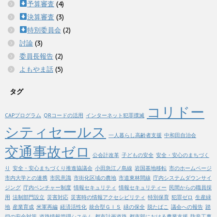
予算審査
(4)
決算審査
(3)
特別委員会
(2)
討論
(3)
委員長報告
(2)
よもやま話
(5)
タグ
コリドー
CAPプログラム
QRコードの活用
インターネット犯罪撲滅
シティセールス
一人暮らし高齢者支援
中和田自治会
交通事故ゼロ
公会計改革
子どもの安全
安全・安心のまちづく
り
安全・安心まちづくり推進協議会
小田急江ノ島線
岩国基地移転
市のホームページ
市内大学との連携
市民意識
市街化区域の農地
市道東林間線
庁内システムダウンサイ
ジング
庁内ベンチャー制度
情報セキュリティ
情報セキュリティー
民間からの職員採
用
法制部門設立
災害対応
災害時の情報アクセシビリティ
特別保育
犯罪ゼロ
生産緑
地
産業育成
米軍再編
経済活性化
統合型ＧＩＳ
緑の保全
脱たばこ
議会への報告
踏
切の安全対策
道路情報管理システム
都市計画道路
都市部における農業支援
防音工事