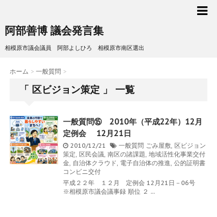
阿部善博 議会発言集
相模原市議会議員 阿部よしひろ 相模原市南区選出
ホーム
>
一般質問
>
「 区ビジョン策定 」 一覧
一般質問⑮ 2010年（平成22年）12月
定例会 12月21日
2010/12/21
一般質問
ごみ屋敷
,
区ビジョン
策定
,
区民会議
,
南区の諸課題
,
地域活性化事業交付
金
,
自治体クラウド
,
電子自治体の推進
,
公的証明書
コンビニ交付
平成２２年 １２月 定例会 12月21日－06号
※相模原市議会議事録 順位 ２ ...