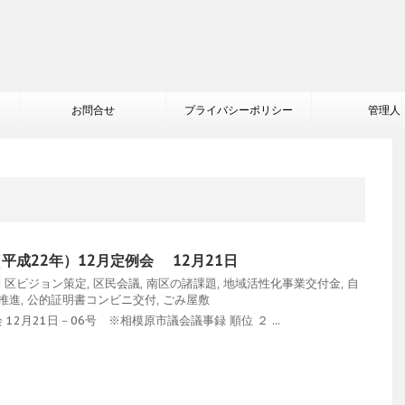
お問合せ
プライバシーポリシー
管理人
（平成22年）12月定例会 12月21日
問
区ビジョン策定
,
区民会議
,
南区の諸課題
,
地域活性化事業交付金
,
自
推進
,
公的証明書コンビニ交付
,
ごみ屋敷
2月21日－06号 ※相模原市議会議事録 順位 ２ ...