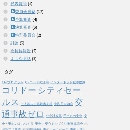
代表質問
(4)
委員会質疑
(12)
予算審査
(4)
決算審査
(3)
特別委員会
(2)
討論
(3)
委員長報告
(2)
よもやま話
(5)
タグ
CAPプログラム
QRコードの活用
インターネット犯罪撲滅
コリドー
シティセー
ルス
交
一人暮らし高齢者支援
中和田自治会
通事故ゼロ
公会計改革
子どもの安全
安
全・安心のまちづくり
安全・安心まちづくり推進協議会
小
田急江ノ島線
岩国基地移転
市のホームページ
市内大学と