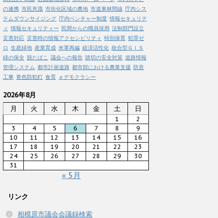
の連携
市民意識
市街化区域の農地
市道東林間線
庁内シス
テムダウンサイジング
庁内ベンチャー制度
情報セキュリテ
ィ
情報セキュリティー
民間からの職員採用
法制部門設立
災害対応
災害時の情報アクセシビリティ
特別保育
犯罪ゼ
ロ
生産緑地
産業育成
米軍再編
経済活性化
統合型ＧＩＳ
緑の保全
脱たばこ
議会への報告
踏切の安全対策
道路情報
管理システム
都市計画道路
都市部における農業支援
防音
工事
青色防犯灯
食育
ｅデモクラシー
2026年8月
月
火
水
木
金
土
日
1
2
3
4
5
6
7
8
9
10
11
12
13
14
15
16
17
18
19
20
21
22
23
24
25
26
27
28
29
30
31
« 5月
リンク
相模原市議会会議録検索