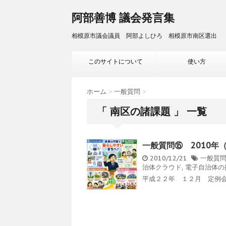
阿部善博 議会発言集
相模原市議会議員 阿部よしひろ 相模原市南区選出
このサイトについて
使い方
ホーム
>
一般質問
>
「 南区の諸課題 」 一覧
一般質問⑮ 2010年
2010/12/21
一般質
治体クラウド
,
電子自治体の
平成２２年 １２月 定例会 1