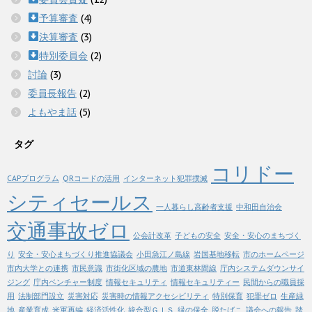
予算審査
(4)
決算審査
(3)
特別委員会
(2)
討論
(3)
委員長報告
(2)
よもやま話
(5)
タグ
コリドー
CAPプログラム
QRコードの活用
インターネット犯罪撲滅
シティセールス
一人暮らし高齢者支援
中和田自治会
交通事故ゼロ
公会計改革
子どもの安全
安全・安心のまちづく
り
安全・安心まちづくり推進協議会
小田急江ノ島線
岩国基地移転
市のホームページ
市内大学との連携
市民意識
市街化区域の農地
市道東林間線
庁内システムダウンサイ
ジング
庁内ベンチャー制度
情報セキュリティ
情報セキュリティー
民間からの職員採
用
法制部門設立
災害対応
災害時の情報アクセシビリティ
特別保育
犯罪ゼロ
生産緑
地
産業育成
米軍再編
経済活性化
統合型ＧＩＳ
緑の保全
脱たばこ
議会への報告
踏