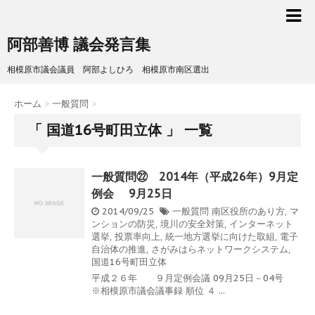
阿部善博 議会発言集
相模原市議会議員 阿部よしひろ 相模原市南区選出
ホーム
>
一般質問
>
「 国道16号町田立体 」 一覧
一般質問㉒ 2014年（平成26年）9月定
例会 9月25日
2014/09/25
一般質問
南区役所のあり方
,
マ
ンションの防災
,
境川の安全対策
,
インターネット
選挙
,
投票率向上
,
統一地方選挙に向けた取組
,
電子
自治体の推進
,
さがみはらネットワークシステム
,
国道16号町田立体
平成２６年 ９月定例会議 09月25日－04号
※相模原市議会議事録 順位 ４ ...