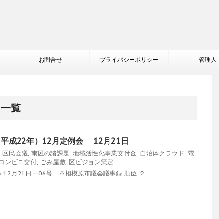
お問合せ
プライバシーポリシー
管理人
 一覧
（平成22年）12月定例会 12月21日
問
区民会議
,
南区の諸課題
,
地域活性化事業交付金
,
自治体クラウド
,
電
コンビニ交付
,
ごみ屋敷
,
区ビジョン策定
2月21日－06号 ※相模原市議会議事録 順位 ２ ...