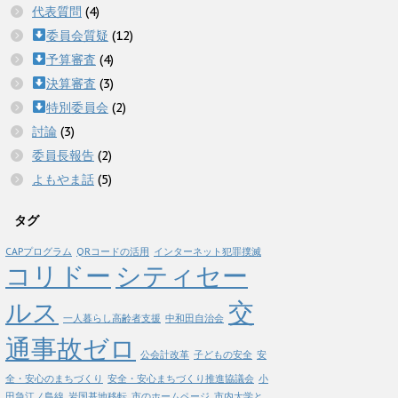
代表質問
(4)
委員会質疑
(12)
予算審査
(4)
決算審査
(3)
特別委員会
(2)
討論
(3)
委員長報告
(2)
よもやま話
(5)
タグ
CAPプログラム
QRコードの活用
インターネット犯罪撲滅
コリドー
シティセー
ルス
交
一人暮らし高齢者支援
中和田自治会
通事故ゼロ
公会計改革
子どもの安全
安
全・安心のまちづくり
安全・安心まちづくり推進協議会
小
田急江ノ島線
岩国基地移転
市のホームページ
市内大学と