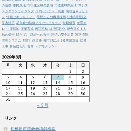
の連携
市民意識
市街化区域の農地
市道東林間線
庁内シス
テムダウンサイジング
庁内ベンチャー制度
情報セキュリテ
ィ
情報セキュリティー
民間からの職員採用
法制部門設立
災害対応
災害時の情報アクセシビリティ
特別保育
犯罪ゼ
ロ
生産緑地
産業育成
米軍再編
経済活性化
統合型ＧＩＳ
緑の保全
脱たばこ
議会への報告
踏切の安全対策
道路情報
管理システム
都市計画道路
都市部における農業支援
防音
工事
青色防犯灯
食育
ｅデモクラシー
2026年8月
月
火
水
木
金
土
日
1
2
3
4
5
6
7
8
9
10
11
12
13
14
15
16
17
18
19
20
21
22
23
24
25
26
27
28
29
30
31
« 5月
リンク
相模原市議会会議録検索