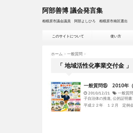
阿部善博 議会発言集
相模原市議会議員 阿部よしひろ 相模原市南区選出
このサイトについて
使い方
ホーム
>
一般質問
>
「 地域活性化事業交付金 」
一般質問⑮ 2010年
2010/12/21
一般質
子自治体の推進
,
公的証明書
平成２２年 １２月 定例会 1