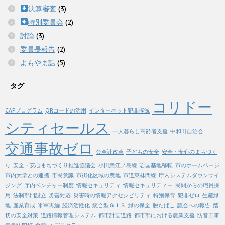
決算審査
(3)
特別委員会
(2)
討論
(3)
委員長報告
(2)
よもやま話
(5)
タグ
コリドー
CAPプログラム
QRコードの活用
インターネット犯罪撲滅
シティセールス
一人暮らし高齢者支援
中和田自治会
交通事故ゼロ
公会計改革
子どもの安全
安全・安心のまちづく
り
安全・安心まちづくり推進協議会
小田急江ノ島線
岩国基地移転
市のホームページ
市内大学との連携
市民意識
市街化区域の農地
市道東林間線
庁内システムダウンサイ
ジング
庁内ベンチャー制度
情報セキュリティ
情報セキュリティー
民間からの職員採
用
法制部門設立
災害対応
災害時の情報アクセシビリティ
特別保育
犯罪ゼロ
生産緑
地
産業育成
米軍再編
経済活性化
統合型ＧＩＳ
緑の保全
脱たばこ
議会への報告
踏
切の安全対策
道路情報管理システム
都市計画道路
都市部における農業支援
防音工事