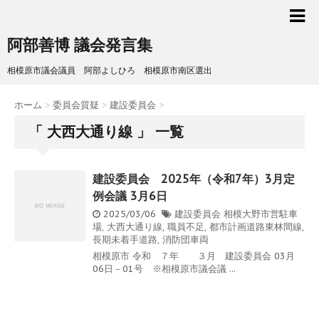
阿部善博 議会発言集
相模原市議会議員 阿部よしひろ 相模原市南区選出
ホーム
>
委員会質疑
>
建設委員会
>
「 大西大通り線 」 一覧
建設委員会 2025年（令和7年）3月定
例会議 3月6日
2025/03/06
建設委員会
相模大野市営駐車
場
,
大西大通り線
,
職員不足
,
都市計画道路東林間線
,
長期未着手道路
,
消防団車両
相模原市 令和 ７年 ３月 建設委員会 03月
06日－01号 ※相模原市議会議 ...