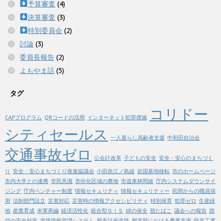
予算審査
(4)
決算審査
(3)
特別委員会
(2)
討論
(3)
委員長報告
(2)
よもやま話
(5)
タグ
コリドー
CAPプログラム
QRコードの活用
インターネット犯罪撲滅
シティセールス
一人暮らし高齢者支援
中和田自治会
交通事故ゼロ
公会計改革
子どもの安全
安全・安心のまちづく
り
安全・安心まちづくり推進協議会
小田急江ノ島線
岩国基地移転
市のホームページ
市内大学との連携
市民意識
市街化区域の農地
市道東林間線
庁内システムダウンサイ
ジング
庁内ベンチャー制度
情報セキュリティ
情報セキュリティー
民間からの職員採
用
法制部門設立
災害対応
災害時の情報アクセシビリティ
特別保育
犯罪ゼロ
生産緑
地
産業育成
米軍再編
経済活性化
統合型ＧＩＳ
緑の保全
脱たばこ
議会への報告
踏
切の安全対策
道路情報管理システム
都市計画道路
都市部における農業支援
防音工事