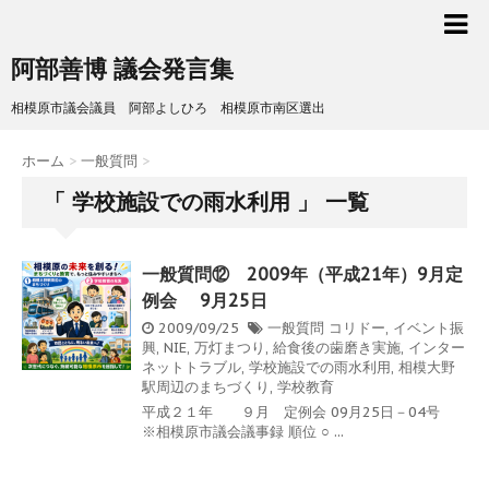
阿部善博 議会発言集
相模原市議会議員 阿部よしひろ 相模原市南区選出
ホーム
>
一般質問
>
「 学校施設での雨水利用 」 一覧
一般質問⑫ 2009年（平成21年）9月定
例会 9月25日
2009/09/25
一般質問
コリドー
,
イベント振
興
,
NIE
,
万灯まつり
,
給食後の歯磨き実施
,
インター
ネットトラブル
,
学校施設での雨水利用
,
相模大野
駅周辺のまちづくり
,
学校教育
平成２１年 ９月 定例会 09月25日－04号
※相模原市議会議事録 順位 ○ ...