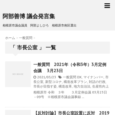
阿部善博 議会発言集
相模原市議会議員 阿部よしひろ 相模原市南区選出
ホーム
>
一般質問
>
「 市長公室 」 一覧
一般質問 2021年（令和3年）3月定例
会議 3月23日
2021/03/23
一般質問
DX
,
マイナンバー
,
市
長公室
,
新型コロナ
,
構造改革プラン
,
対話の行政
,
市長が目指す姿
,
構造改革
,
地方自治法
,
生産性向上
相模原市 令和 ３年 ３月定例会議 03月23日
－09号 ※相模原市議会議事録 ...
【反対討論】市長公室設置に反対 2019