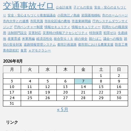
交通事故ゼロ
公会計改革
子どもの安全
安全・安心のまちづく
り
安全・安心まちづくり推進協議会
小田急江ノ島線
岩国基地移転
市のホームページ
市内大学との連携
市民意識
市街化区域の農地
市道東林間線
庁内システムダウンサイ
ジング
庁内ベンチャー制度
情報セキュリティ
情報セキュリティー
民間からの職員採
用
法制部門設立
災害対応
災害時の情報アクセシビリティ
特別保育
犯罪ゼロ
生産緑
地
産業育成
米軍再編
経済活性化
統合型ＧＩＳ
緑の保全
脱たばこ
議会への報告
踏
切の安全対策
道路情報管理システム
都市計画道路
都市部における農業支援
防音工事
青色防犯灯
食育
ｅデモクラシー
2026年8月
月
火
水
木
金
土
日
1
2
3
4
5
6
7
8
9
10
11
12
13
14
15
16
17
18
19
20
21
22
23
24
25
26
27
28
29
30
31
« 5月
リンク