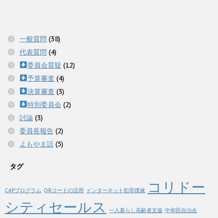
一般質問
(38)
代表質問
(4)
委員会質疑
(12)
予算審査
(4)
決算審査
(3)
特別委員会
(2)
討論
(3)
委員長報告
(2)
よもやま話
(5)
タグ
コリドー
CAPプログラム
QRコードの活用
インターネット犯罪撲滅
シティセールス
一人暮らし高齢者支援
中和田自治会