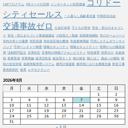
コリドー
CAPプログラム
QRコードの活用
インターネット犯罪撲滅
シティセールス
一人暮らし高齢者支援
中和田自治会
交通事故ゼロ
公会計改革
子どもの安全
安全・安心のまちづく
り
安全・安心まちづくり推進協議会
小田急江ノ島線
岩国基地移転
市のホームページ
市内大学との連携
市民意識
市街化区域の農地
市道東林間線
庁内システムダウンサイ
ジング
庁内ベンチャー制度
情報セキュリティ
情報セキュリティー
民間からの職員採
用
法制部門設立
災害対応
災害時の情報アクセシビリティ
特別保育
犯罪ゼロ
生産緑
地
産業育成
米軍再編
経済活性化
統合型ＧＩＳ
緑の保全
脱たばこ
議会への報告
踏
切の安全対策
道路情報管理システム
都市計画道路
都市部における農業支援
防音工事
青色防犯灯
食育
ｅデモクラシー
2026年8月
月
火
水
木
金
土
日
1
2
3
4
5
6
7
8
9
10
11
12
13
14
15
16
17
18
19
20
21
22
23
24
25
26
27
28
29
30
31
« 5月