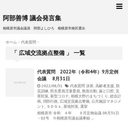
阿部善博 議会発言集
相模原市議会議員 阿部よしひろ 相模原市南区選出
ホーム
>
代表質問
>
「 広域交流拠点整備 」 一覧
代表質問 2022年（令和4年）9月定例
会議 8月31日
2022/08/31
代表質問
決算
,
高齢者支援
,
防
災訓練
,
民生委員児童委員
,
救急出動
,
歯と口腔
,
災
害対策
,
新型コロナ
,
相模大野のまちづくり
,
総合計
画
,
消防行政
,
広域交流拠点整備
,
公共施設マネジメ
ント
,
ＳＤＧｓ
,
基地対策
,
選挙
相模原市 令和 ４年 ９月定例会議 08月31日
－02号 ※相模原市議会議事録 ...