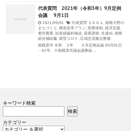
代表質問 2021年（令和3年）9月定例
会議 9月1日
2021/09/01
代表質問
ＳＤＧｓ
,
相模大野の
まちづくり
,
構造改革プラン
,
医療体制
,
経済支援
,
都市農業
,
妊産婦歯科検診
,
産業誘致
,
生成AI
,
相模
総合補給廠
,
新型コロナ
,
広域交流拠点整備
相模原市 令和 ３年 ９月定例会議 09月01日
－02号 ※相模原市議会議事録 ...
キーワード検索
検索
カテゴリー