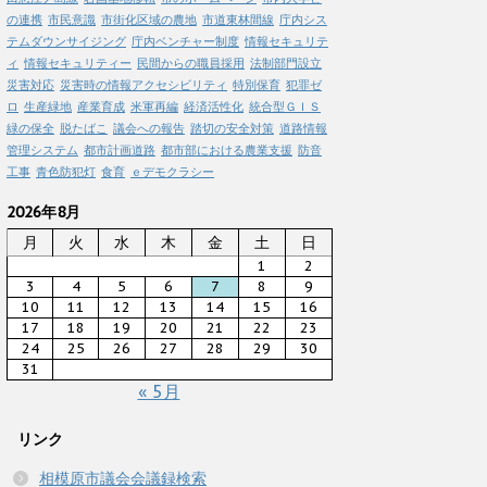
の連携
市民意識
市街化区域の農地
市道東林間線
庁内シス
テムダウンサイジング
庁内ベンチャー制度
情報セキュリテ
ィ
情報セキュリティー
民間からの職員採用
法制部門設立
災害対応
災害時の情報アクセシビリティ
特別保育
犯罪ゼ
ロ
生産緑地
産業育成
米軍再編
経済活性化
統合型ＧＩＳ
緑の保全
脱たばこ
議会への報告
踏切の安全対策
道路情報
管理システム
都市計画道路
都市部における農業支援
防音
工事
青色防犯灯
食育
ｅデモクラシー
2026年8月
月
火
水
木
金
土
日
1
2
3
4
5
6
7
8
9
10
11
12
13
14
15
16
17
18
19
20
21
22
23
24
25
26
27
28
29
30
31
« 5月
リンク
相模原市議会会議録検索