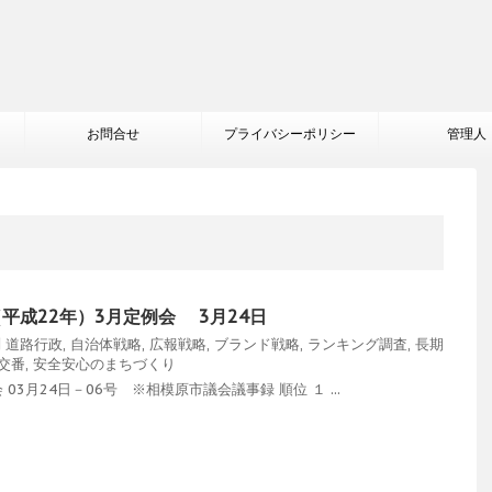
お問合せ
プライバシーポリシー
管理人
（平成22年）3月定例会 3月24日
問
道路行政
,
自治体戦略
,
広報戦略
,
ブランド戦略
,
ランキング調査
,
長期
交番
,
安全安心のまちづくり
3月24日－06号 ※相模原市議会議事録 順位 １ ...