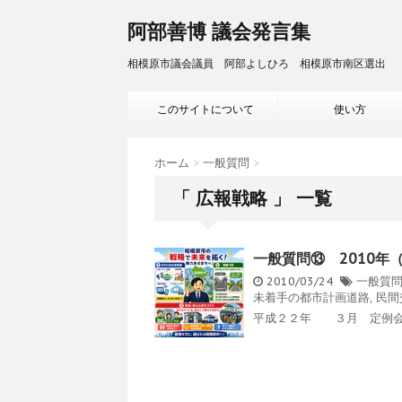
阿部善博 議会発言集
相模原市議会議員 阿部よしひろ 相模原市南区選出
このサイトについて
使い方
ホーム
>
一般質問
>
「 広報戦略 」 一覧
一般質問⑬ 2010年
2010/03/24
一般質
未着手の都市計画道路
,
民間
平成２２年 ３月 定例会 0