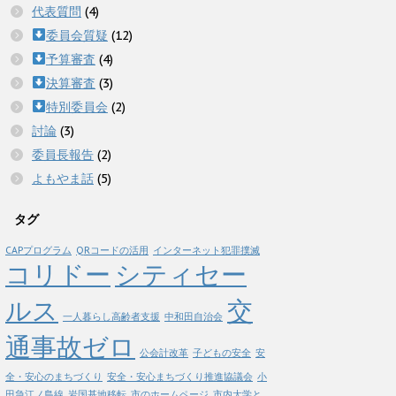
代表質問
(4)
委員会質疑
(12)
予算審査
(4)
決算審査
(3)
特別委員会
(2)
討論
(3)
委員長報告
(2)
よもやま話
(5)
タグ
CAPプログラム
QRコードの活用
インターネット犯罪撲滅
コリドー
シティセー
ルス
交
一人暮らし高齢者支援
中和田自治会
通事故ゼロ
公会計改革
子どもの安全
安
全・安心のまちづくり
安全・安心まちづくり推進協議会
小
田急江ノ島線
岩国基地移転
市のホームページ
市内大学と