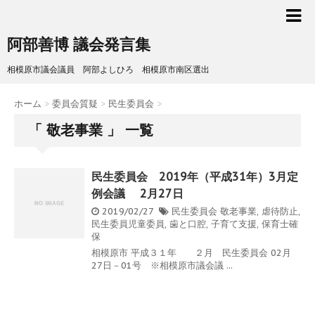
阿部善博 議会発言集
相模原市議会議員 阿部よしひろ 相模原市南区選出
ホーム
>
委員会質疑
>
民生委員会
>
「 敬老事業 」 一覧
民生委員会 2019年（平成31年）3月定
例会議 2月27日
2019/02/27
民生委員会
敬老事業
,
虐待防止
,
民生委員児童委員
,
歯と口腔
,
子育て支援
,
保育士確
保
相模原市 平成３１年 ２月 民生委員会 02月
27日－01号 ※相模原市議会議 ...