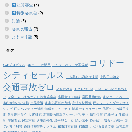
決算審査
(3)
特別委員会
(2)
討論
(3)
委員長報告
(2)
よもやま話
(5)
タグ
コリドー
CAPプログラム
QRコードの活用
インターネット犯罪撲滅
シティセールス
一人暮らし高齢者支援
中和田自治会
交通事故ゼロ
公会計改革
子どもの安全
安全・安心のまちづく
り
安全・安心まちづくり推進協議会
小田急江ノ島線
岩国基地移転
市のホームページ
市内大学との連携
市民意識
市街化区域の農地
市道東林間線
庁内システムダウンサイ
ジング
庁内ベンチャー制度
情報セキュリティ
情報セキュリティー
民間からの職員採
用
法制部門設立
災害対応
災害時の情報アクセシビリティ
特別保育
犯罪ゼロ
生産緑
地
産業育成
米軍再編
経済活性化
統合型ＧＩＳ
緑の保全
脱たばこ
議会への報告
踏
切の安全対策
道路情報管理システム
都市計画道路
都市部における農業支援
防音工事