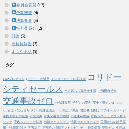
委員会質疑
(12)
予算審査
(4)
決算審査
(3)
特別委員会
(2)
討論
(3)
委員長報告
(2)
よもやま話
(5)
タグ
コリドー
CAPプログラム
QRコードの活用
インターネット犯罪撲滅
シティセールス
一人暮らし高齢者支援
中和田自治会
交通事故ゼロ
公会計改革
子どもの安全
安全・安心のまちづく
り
安全・安心まちづくり推進協議会
小田急江ノ島線
岩国基地移転
市のホームページ
市内大学との連携
市民意識
市街化区域の農地
市道東林間線
庁内システムダウンサイ
ジング
庁内ベンチャー制度
情報セキュリティ
情報セキュリティー
民間からの職員採
用
法制部門設立
災害対応
災害時の情報アクセシビリティ
特別保育
犯罪ゼロ
生産緑