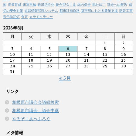
地
産業育成
米軍再編
経済活性化
統合型ＧＩＳ
緑の保全
脱たばこ
議会への報告
踏
切の安全対策
道路情報管理システム
都市計画道路
都市部における農業支援
防音工事
青色防犯灯
食育
ｅデモクラシー
2026年8月
月
火
水
木
金
土
日
1
2
3
4
5
6
7
8
9
10
11
12
13
14
15
16
17
18
19
20
21
22
23
24
25
26
27
28
29
30
31
« 5月
リンク
相模原市議会会議録検索
相模原市議会 議会中継
やるぞ！あべぶろぐ
メタ情報