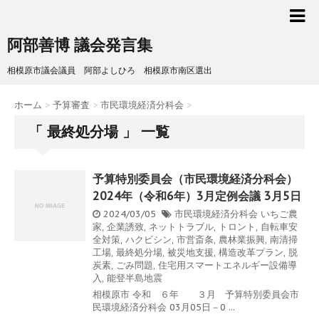
阿部善博 議会発言集
相模原市議会議員 阿部よしひろ 相模原市南区選出
ホーム
>
予算審査
>
市民環境経済分科会
>
「 最終処分場 」 一覧
予算特別委員会（市民環境経済分科会）
2024年（令和6年）3月定例会議 3月5日
2024/03/05
市民環境経済分科会
いちご農
家
,
企業誘致
,
ネットトラブル
,
トロント
,
自転車安
全対策
,
ハクビシン
,
市営斎条
,
農林業振興
,
南清掃
工場
,
最終処分場
,
被災地支援
,
構造改革プラン
,
脱
炭素
,
ごみ問題
,
住宅用スマートエネルギー設備導
入
,
能登半島地震
相模原市 令和 ６年 ３月 予算特別委員会市
民環境経済分科会 03月05日－0 ...