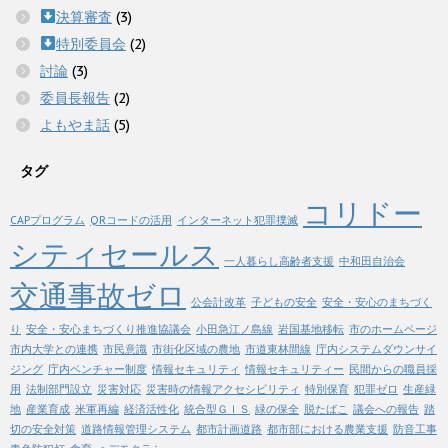
決算審査
(3)
特別委員会
(2)
討論
(3)
委員長報告
(2)
よもやま話
(5)
タグ
コリドー
CAPプログラム
QRコードの活用
インターネット犯罪撲滅
シティセールス
一人暮らし高齢者支援
中和田自治会
交通事故ゼロ
公会計改革
子どもの安全
安全・安心のまちづく
り
安全・安心まちづくり推進協議会
小田急江ノ島線
岩国基地移転
市のホームページ
市内大学との連携
市民意識
市街化区域の農地
市道東林間線
庁内システムダウンサイ
ジング
庁内ベンチャー制度
情報セキュリティ
情報セキュリティー
民間からの職員採
用
法制部門設立
災害対応
災害時の情報アクセシビリティ
特別保育
犯罪ゼロ
生産緑
地
産業育成
米軍再編
経済活性化
統合型ＧＩＳ
緑の保全
脱たばこ
議会への報告
踏
切の安全対策
道路情報管理システム
都市計画道路
都市部における農業支援
防音工事