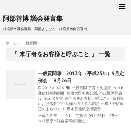
阿部善博 議会発言集
相模原市議会議員 阿部よしひろ 相模原市南区選出
ホーム
>
一般質問
>
「 来庁者をお客様と呼ぶこと 」 一覧
一般質問⑳ 2013年（平成25年）9月定
例会 9月26日
2013/09/26
一般質問
子育て支援策
,
ＮＨＫ
受信料補助制度
,
相模大野中央公園
,
小規模保育施
設
,
認定保育室
,
来庁者をお客様と呼ぶこと
,
資料等
における数字の３桁区切りでの表記
,
相模大野駅周
辺のまちづくり
,
厚木基地航空機騒音
平成２５年 ９月 定例会 09月26日－05号
※相模原市議会議事録 順位 １ ...