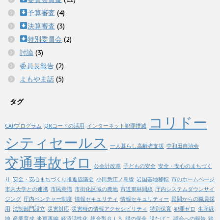
予算審査
(4)
決算審査
(3)
特別委員会
(2)
討論
(3)
委員長報告
(2)
よもやま話
(5)
タグ
コリドー
CAPプログラム
QRコードの活用
インターネット犯罪撲滅
シティセールス
一人暮らし高齢者支援
中和田自治会
交通事故ゼロ
公会計改革
子どもの安全
安全・安心のまちづく
り
安全・安心まちづくり推進協議会
小田急江ノ島線
岩国基地移転
市のホームページ
市内大学との連携
市民意識
市街化区域の農地
市道東林間線
庁内システムダウンサイ
ジング
庁内ベンチャー制度
情報セキュリティ
情報セキュリティー
民間からの職員採
用
法制部門設立
災害対応
災害時の情報アクセシビリティ
特別保育
犯罪ゼロ
生産緑
地
産業育成
米軍再編
経済活性化
統合型ＧＩＳ
緑の保全
脱たばこ
議会への報告
踏