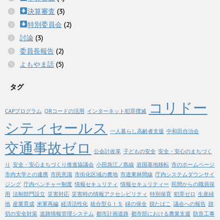
決算審査
(3)
特別委員会
(2)
討論
(3)
委員長報告
(2)
よもやま話
(5)
タグ
コリドー
CAPプログラム
QRコードの活用
インターネット犯罪撲滅
シティセールス
一人暮らし高齢者支援
中和田自治会
交通事故ゼロ
公会計改革
子どもの安全
安全・安心のまちづく
り
安全・安心まちづくり推進協議会
小田急江ノ島線
岩国基地移転
市のホームページ
市内大学との連携
市民意識
市街化区域の農地
市道東林間線
庁内システムダウンサイ
ジング
庁内ベンチャー制度
情報セキュリティ
情報セキュリティー
民間からの職員採
用
法制部門設立
災害対応
災害時の情報アクセシビリティ
特別保育
犯罪ゼロ
生産緑
地
産業育成
米軍再編
経済活性化
統合型ＧＩＳ
緑の保全
脱たばこ
議会への報告
踏
切の安全対策
道路情報管理システム
都市計画道路
都市部における農業支援
防音工事