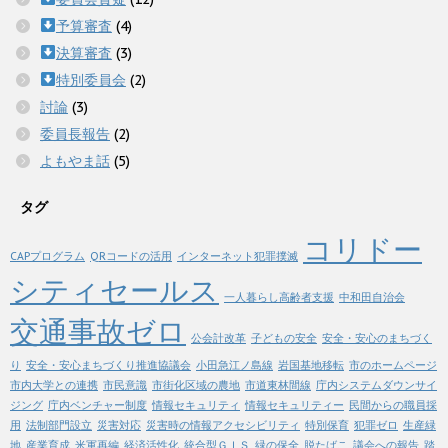
予算審査
(4)
決算審査
(3)
特別委員会
(2)
討論
(3)
委員長報告
(2)
よもやま話
(5)
タグ
コリドー
CAPプログラム
QRコードの活用
インターネット犯罪撲滅
シティセールス
一人暮らし高齢者支援
中和田自治会
交通事故ゼロ
公会計改革
子どもの安全
安全・安心のまちづく
り
安全・安心まちづくり推進協議会
小田急江ノ島線
岩国基地移転
市のホームページ
市内大学との連携
市民意識
市街化区域の農地
市道東林間線
庁内システムダウンサイ
ジング
庁内ベンチャー制度
情報セキュリティ
情報セキュリティー
民間からの職員採
用
法制部門設立
災害対応
災害時の情報アクセシビリティ
特別保育
犯罪ゼロ
生産緑
地
産業育成
米軍再編
経済活性化
統合型ＧＩＳ
緑の保全
脱たばこ
議会への報告
踏