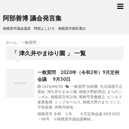
阿部善博 議会発言集
相模原市議会議員 阿部よしひろ 相模原市南区選出
ホーム
>
一般質問
>
「 津久井やまゆり園 」 一覧
一般質問 2020年（令和2年）9月定例
会議 9月30日
2020/09/30
一般質問
扶助費
,
生活保護不正
受給
,
津久井やまゆり園
,
相模大野駅周辺
,
まちのシ
ンボル
,
相模原百年計画
,
尾崎咢堂像建立
,
ビジネス
産業集積
,
トップセールス
,
相模大野のまちづくり
,
宇宙産業
,
伊勢丹跡地
相模原市 令和 ２年 ９月定例会議 09月30日
－08号 ※相模原市議会議事録 ...