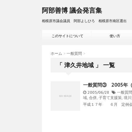
阿部善博 議会発言集
相模原市議会議員 阿部よしひろ 相模原市南区選出
このサイトについて
使い方
ホーム
>
一般質問
>
「 津久井地域 」 一覧
一般質問③ 2005年
2005/06/28
一般質
域
,
合併
,
子育て支援策
,
境川
平成１７年 ６月 定例会 0