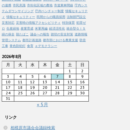
の連携
市民意識
市街化区域の農地
市道東林間線
庁内シス
テムダウンサイジング
庁内ベンチャー制度
情報セキュリテ
ィ
情報セキュリティー
民間からの職員採用
法制部門設立
災害対応
災害時の情報アクセシビリティ
特別保育
犯罪ゼ
ロ
生産緑地
産業育成
米軍再編
経済活性化
統合型ＧＩＳ
緑の保全
脱たばこ
議会への報告
踏切の安全対策
道路情報
管理システム
都市計画道路
都市部における農業支援
防音
工事
青色防犯灯
食育
ｅデモクラシー
2026年8月
月
火
水
木
金
土
日
1
2
3
4
5
6
7
8
9
10
11
12
13
14
15
16
17
18
19
20
21
22
23
24
25
26
27
28
29
30
31
« 5月
リンク
相模原市議会会議録検索