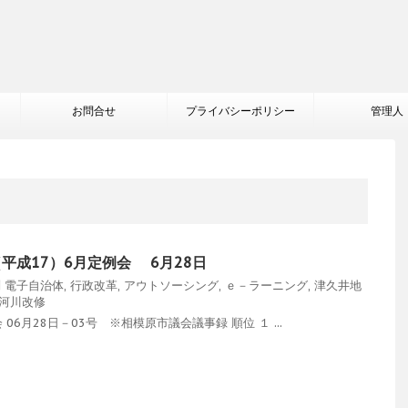
お問合せ
プライバシーポリシー
管理人
（平成17）6月定例会 6月28日
問
電子自治体
,
行政改革
,
アウトソーシング
,
ｅ－ラーニング
,
津久井地
河川改修
6月28日－03号 ※相模原市議会議事録 順位 １ ...