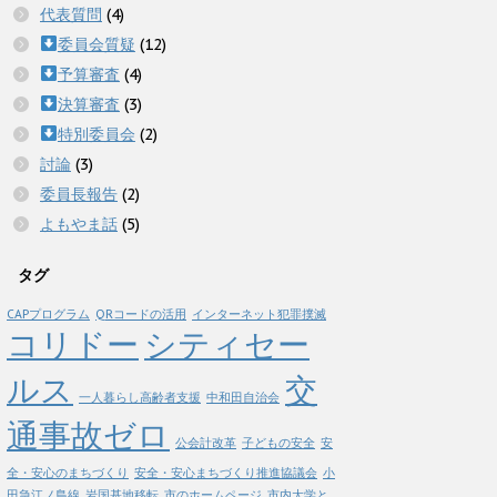
代表質問
(4)
委員会質疑
(12)
予算審査
(4)
決算審査
(3)
特別委員会
(2)
討論
(3)
委員長報告
(2)
よもやま話
(5)
タグ
CAPプログラム
QRコードの活用
インターネット犯罪撲滅
コリドー
シティセー
ルス
交
一人暮らし高齢者支援
中和田自治会
通事故ゼロ
公会計改革
子どもの安全
安
全・安心のまちづくり
安全・安心まちづくり推進協議会
小
田急江ノ島線
岩国基地移転
市のホームページ
市内大学と