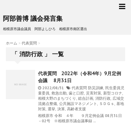
阿部善博 議会発言集
相模原市議会議員 阿部よしひろ 相模原市南区選出
ホーム
>
代表質問
>
「 消防行政 」 一覧
代表質問 2022年（令和4年）9月定例
会議 8月31日
2022/08/31
代表質問
防災訓練
,
民生委員児
童委員
,
救急出動
,
歯と口腔
,
災害対策
,
新型コロナ
,
相模大野のまちづくり
,
総合計画
,
消防行政
,
広域交
流拠点整備
,
公共施設マネジメント
,
ＳＤＧｓ
,
基地
対策
,
選挙
,
決算
,
高齢者支援
相模原市 令和 ４年 ９月定例会議 08月31日
－02号 ※相模原市議会議事録 ...