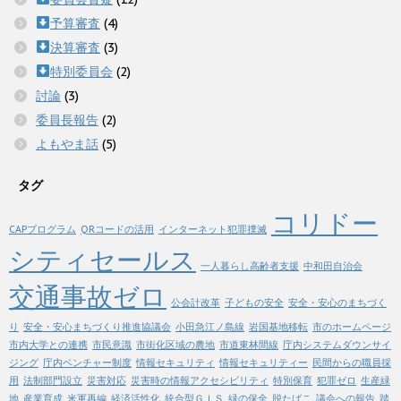
予算審査
(4)
決算審査
(3)
特別委員会
(2)
討論
(3)
委員長報告
(2)
よもやま話
(5)
タグ
コリドー
CAPプログラム
QRコードの活用
インターネット犯罪撲滅
シティセールス
一人暮らし高齢者支援
中和田自治会
交通事故ゼロ
公会計改革
子どもの安全
安全・安心のまちづく
り
安全・安心まちづくり推進協議会
小田急江ノ島線
岩国基地移転
市のホームページ
市内大学との連携
市民意識
市街化区域の農地
市道東林間線
庁内システムダウンサイ
ジング
庁内ベンチャー制度
情報セキュリティ
情報セキュリティー
民間からの職員採
用
法制部門設立
災害対応
災害時の情報アクセシビリティ
特別保育
犯罪ゼロ
生産緑
地
産業育成
米軍再編
経済活性化
統合型ＧＩＳ
緑の保全
脱たばこ
議会への報告
踏