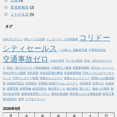
討論
(3)
委員長報告
(2)
よもやま話
(5)
タグ
コリドー
CAPプログラム
QRコードの活用
インターネット犯罪撲滅
シティセールス
一人暮らし高齢者支援
中和田自治会
交通事故ゼロ
公会計改革
子どもの安全
安全・安心のまちづく
り
安全・安心まちづくり推進協議会
小田急江ノ島線
岩国基地移転
市のホームページ
市内大学との連携
市民意識
市街化区域の農地
市道東林間線
庁内システムダウンサイ
ジング
庁内ベンチャー制度
情報セキュリティ
情報セキュリティー
民間からの職員採
用
法制部門設立
災害対応
災害時の情報アクセシビリティ
特別保育
犯罪ゼロ
生産緑
地
産業育成
米軍再編
経済活性化
統合型ＧＩＳ
緑の保全
脱たばこ
議会への報告
踏
切の安全対策
道路情報管理システム
都市計画道路
都市部における農業支援
防音工事
青色防犯灯
食育
ｅデモクラシー
2026年8月
月
火
水
木
金
土
日