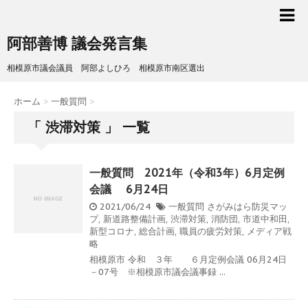
阿部善博 議会発言集
相模原市議会議員 阿部よしひろ 相模原市南区選出
ホーム
>
一般質問
>
「 渋滞対策 」 一覧
一般質問 2021年（令和3年）6月定例
会議 6月24日
2021/06/24
一般質問
さがみはら防災マッ
プ
,
新道路整備計画
,
渋滞対策
,
消防団
,
市道中和田
,
新型コロナ
,
総合計画
,
職員の疲労対策
,
メディア戦
略
相模原市 令和 ３年 ６月定例会議 06月24日
－07号 ※相模原市議会議事録 ...