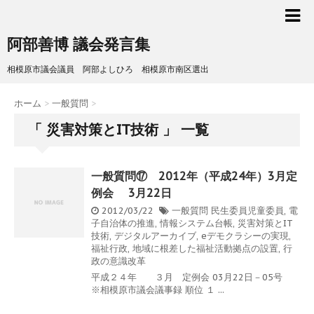
阿部善博 議会発言集
相模原市議会議員 阿部よしひろ 相模原市南区選出
ホーム
>
一般質問
>
「 災害対策とIT技術 」 一覧
一般質問⑰ 2012年（平成24年）3月定
例会 3月22日
2012/03/22
一般質問
民生委員児童委員
,
電
子自治体の推進
,
情報システム台帳
,
災害対策とIT
技術
,
デジタルアーカイブ
,
eデモクラシーの実現
,
福祉行政
,
地域に根差した福祉活動拠点の設置
,
行
政の意識改革
平成２４年 ３月 定例会 03月22日－05号
※相模原市議会議事録 順位 １ ...