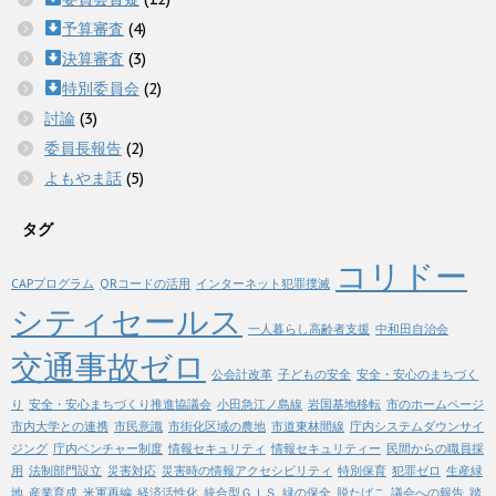
予算審査
(4)
決算審査
(3)
特別委員会
(2)
討論
(3)
委員長報告
(2)
よもやま話
(5)
タグ
コリドー
CAPプログラム
QRコードの活用
インターネット犯罪撲滅
シティセールス
一人暮らし高齢者支援
中和田自治会
交通事故ゼロ
公会計改革
子どもの安全
安全・安心のまちづく
り
安全・安心まちづくり推進協議会
小田急江ノ島線
岩国基地移転
市のホームページ
市内大学との連携
市民意識
市街化区域の農地
市道東林間線
庁内システムダウンサイ
ジング
庁内ベンチャー制度
情報セキュリティ
情報セキュリティー
民間からの職員採
用
法制部門設立
災害対応
災害時の情報アクセシビリティ
特別保育
犯罪ゼロ
生産緑
地
産業育成
米軍再編
経済活性化
統合型ＧＩＳ
緑の保全
脱たばこ
議会への報告
踏