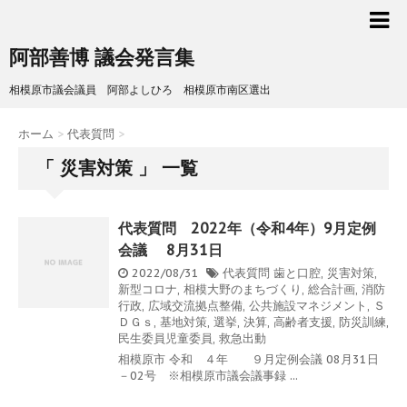
阿部善博 議会発言集
相模原市議会議員 阿部よしひろ 相模原市南区選出
ホーム
>
代表質問
>
「 災害対策 」 一覧
代表質問 2022年（令和4年）9月定例
会議 8月31日
2022/08/31
代表質問
歯と口腔
,
災害対策
,
新型コロナ
,
相模大野のまちづくり
,
総合計画
,
消防
行政
,
広域交流拠点整備
,
公共施設マネジメント
,
Ｓ
ＤＧｓ
,
基地対策
,
選挙
,
決算
,
高齢者支援
,
防災訓練
,
民生委員児童委員
,
救急出動
相模原市 令和 ４年 ９月定例会議 08月31日
－02号 ※相模原市議会議事録 ...