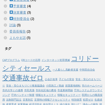
予算審査
(4)
決算審査
(3)
特別委員会
(2)
討論
(3)
委員長報告
(2)
よもやま話
(5)
タグ
コリドー
CAPプログラム
QRコードの活用
インターネット犯罪撲滅
シティセールス
一人暮らし高齢者支援
中和田自治会
交通事故ゼロ
公会計改革
子どもの安全
安全・安心のまちづく
り
安全・安心まちづくり推進協議会
小田急江ノ島線
岩国基地移転
市のホームページ
市内大学との連携
市民意識
市街化区域の農地
市道東林間線
庁内システムダウンサイ
ジング
庁内ベンチャー制度
情報セキュリティ
情報セキュリティー
民間からの職員採
用
法制部門設立
災害対応
災害時の情報アクセシビリティ
特別保育
犯罪ゼロ
生産緑
地
産業育成
米軍再編
経済活性化
統合型ＧＩＳ
緑の保全
脱たばこ
議会への報告
踏