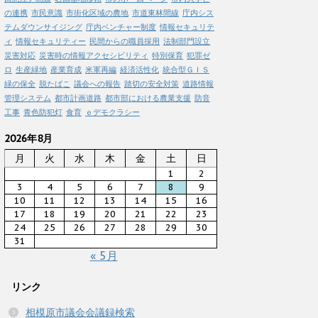
の連携
市民意識
市街化区域の農地
市道東林間線
庁内シス
テムダウンサイジング
庁内ベンチャー制度
情報セキュリテ
ィ
情報セキュリティー
民間からの職員採用
法制部門設立
災害対応
災害時の情報アクセシビリティ
特別保育
犯罪ゼ
ロ
生産緑地
産業育成
米軍再編
経済活性化
統合型ＧＩＳ
緑の保全
脱たばこ
議会への報告
踏切の安全対策
道路情報
管理システム
都市計画道路
都市部における農業支援
防音
工事
青色防犯灯
食育
ｅデモクラシー
2026年8月
月
火
水
木
金
土
日
1
2
3
4
5
6
7
8
9
10
11
12
13
14
15
16
17
18
19
20
21
22
23
24
25
26
27
28
29
30
31
« 5月
リンク
相模原市議会会議録検索