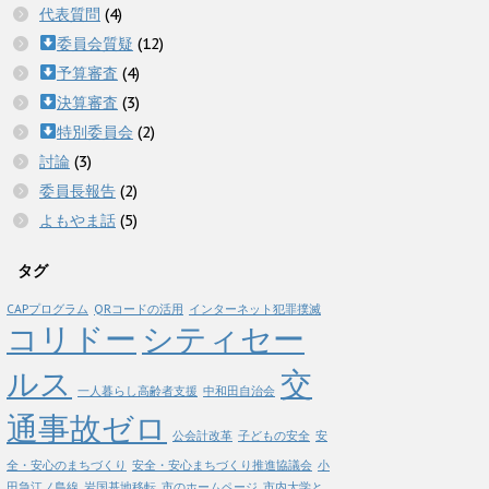
代表質問
(4)
委員会質疑
(12)
予算審査
(4)
決算審査
(3)
特別委員会
(2)
討論
(3)
委員長報告
(2)
よもやま話
(5)
タグ
CAPプログラム
QRコードの活用
インターネット犯罪撲滅
コリドー
シティセー
ルス
交
一人暮らし高齢者支援
中和田自治会
通事故ゼロ
公会計改革
子どもの安全
安
全・安心のまちづくり
安全・安心まちづくり推進協議会
小
田急江ノ島線
岩国基地移転
市のホームページ
市内大学と