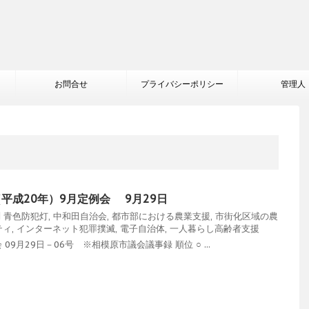
お問合せ
プライバシーポリシー
管理人
（平成20年）9月定例会 9月29日
問
青色防犯灯
,
中和田自治会
,
都市部における農業支援
,
市街化区域の農
ティ
,
インターネット犯罪撲滅
,
電子自治体
,
一人暮らし高齢者支援
月29日－06号 ※相模原市議会議事録 順位 ○ ...