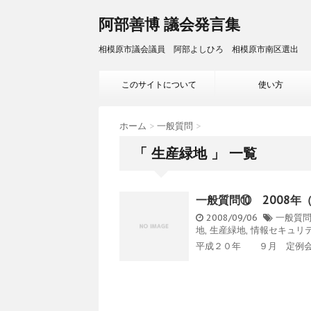
阿部善博 議会発言集
相模原市議会議員 阿部よしひろ 相模原市南区選出
このサイトについて
使い方
ホーム
>
一般質問
>
「 生産緑地 」 一覧
一般質問⑩ 2008年
2008/09/06
一般質
地
,
生産緑地
,
情報セキュリ
平成２０年 ９月 定例会 09