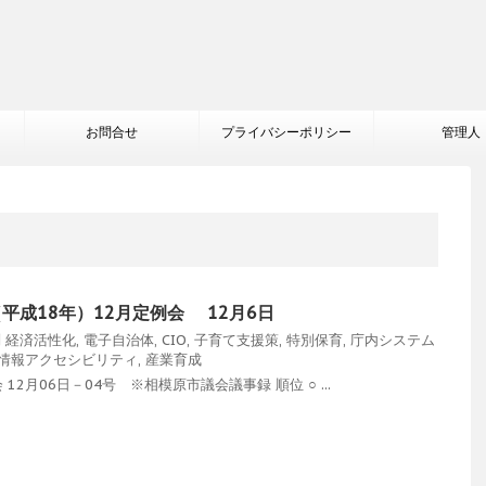
お問合せ
プライバシーポリシー
管理人
（平成18年）12月定例会 12月6日
問
経済活性化
,
電子自治体
,
CIO
,
子育て支援策
,
特別保育
,
庁内システム
情報アクセシビリティ
,
産業育成
2月06日－04号 ※相模原市議会議事録 順位 ○ ...