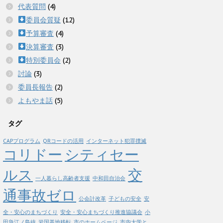
代表質問
(4)
委員会質疑
(12)
予算審査
(4)
決算審査
(3)
特別委員会
(2)
討論
(3)
委員長報告
(2)
よもやま話
(5)
タグ
CAPプログラム
QRコードの活用
インターネット犯罪撲滅
コリドー
シティセー
ルス
交
一人暮らし高齢者支援
中和田自治会
通事故ゼロ
公会計改革
子どもの安全
安
全・安心のまちづくり
安全・安心まちづくり推進協議会
小
田急江ノ島線
岩国基地移転
市のホームページ
市内大学と