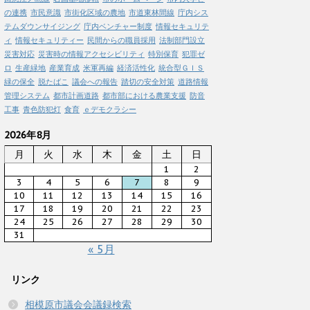
の連携
市民意識
市街化区域の農地
市道東林間線
庁内シス
テムダウンサイジング
庁内ベンチャー制度
情報セキュリテ
ィ
情報セキュリティー
民間からの職員採用
法制部門設立
災害対応
災害時の情報アクセシビリティ
特別保育
犯罪ゼ
ロ
生産緑地
産業育成
米軍再編
経済活性化
統合型ＧＩＳ
緑の保全
脱たばこ
議会への報告
踏切の安全対策
道路情報
管理システム
都市計画道路
都市部における農業支援
防音
工事
青色防犯灯
食育
ｅデモクラシー
2026年8月
月
火
水
木
金
土
日
1
2
3
4
5
6
7
8
9
10
11
12
13
14
15
16
17
18
19
20
21
22
23
24
25
26
27
28
29
30
31
« 5月
リンク
相模原市議会会議録検索