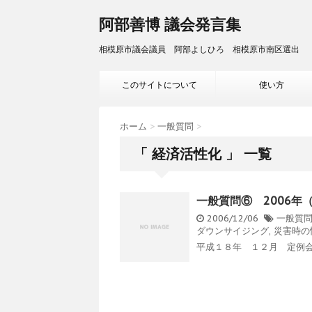
阿部善博 議会発言集
相模原市議会議員 阿部よしひろ 相模原市南区選出
このサイトについて
使い方
ホーム
>
一般質問
>
「 経済活性化 」 一覧
一般質問⑥ 2006年
2006/12/06
一般質
ダウンサイジング
,
災害時の
平成１８年 １２月 定例会 1