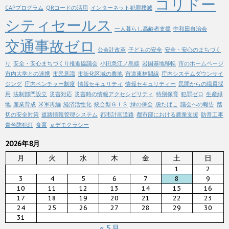
コリドー
CAPプログラム
QRコードの活用
インターネット犯罪撲滅
シティセールス
一人暮らし高齢者支援
中和田自治会
交通事故ゼロ
公会計改革
子どもの安全
安全・安心のまちづく
り
安全・安心まちづくり推進協議会
小田急江ノ島線
岩国基地移転
市のホームページ
市内大学との連携
市民意識
市街化区域の農地
市道東林間線
庁内システムダウンサイ
ジング
庁内ベンチャー制度
情報セキュリティ
情報セキュリティー
民間からの職員採
用
法制部門設立
災害対応
災害時の情報アクセシビリティ
特別保育
犯罪ゼロ
生産緑
地
産業育成
米軍再編
経済活性化
統合型ＧＩＳ
緑の保全
脱たばこ
議会への報告
踏
切の安全対策
道路情報管理システム
都市計画道路
都市部における農業支援
防音工事
青色防犯灯
食育
ｅデモクラシー
2026年8月
月
火
水
木
金
土
日
1
2
3
4
5
6
7
8
9
10
11
12
13
14
15
16
17
18
19
20
21
22
23
24
25
26
27
28
29
30
31
« 5月