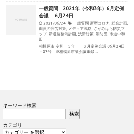
一般質問 2021年（令和3年）6月定例
会議 6月24日
2021/06/24
一般質問
新型コロナ
,
総合計画
,
職員の疲労対策
,
メディア戦略
,
さがみはら防災マ
ップ
,
新道路整備計画
,
渋滞対策
,
消防団
,
市道中和
田
相模原市 令和 ３年 ６月定例会議 06月24日
－07号 ※相模原市議会議事録 ...
キーワード検索
検索
カテゴリー