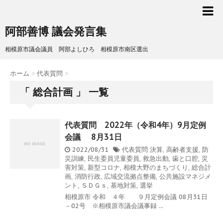
阿部善博 議会発言集
相模原市議会議員 阿部よしひろ 相模原市南区選出
ホーム
>
代表質問
>
「 総合計画 」 一覧
代表質問 2022年（令和4年）9月定例
会議 8月31日
2022/08/31
代表質問
決算
,
高齢者支援
,
防
災訓練
,
民生委員児童委員
,
救急出動
,
歯と口腔
,
災
害対策
,
新型コロナ
,
相模大野のまちづくり
,
総合計
画
,
消防行政
,
広域交流拠点整備
,
公共施設マネジメ
ント
,
ＳＤＧｓ
,
基地対策
,
選挙
相模原市 令和 ４年 ９月定例会議 08月31日
－02号 ※相模原市議会議事録 ...