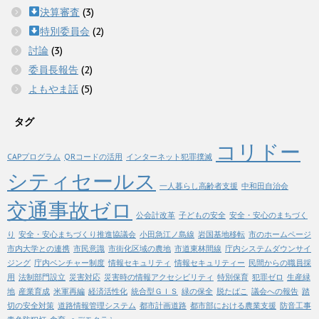
決算審査
(3)
特別委員会
(2)
討論
(3)
委員長報告
(2)
よもやま話
(5)
タグ
コリドー
CAPプログラム
QRコードの活用
インターネット犯罪撲滅
シティセールス
一人暮らし高齢者支援
中和田自治会
交通事故ゼロ
公会計改革
子どもの安全
安全・安心のまちづく
り
安全・安心まちづくり推進協議会
小田急江ノ島線
岩国基地移転
市のホームページ
市内大学との連携
市民意識
市街化区域の農地
市道東林間線
庁内システムダウンサイ
ジング
庁内ベンチャー制度
情報セキュリティ
情報セキュリティー
民間からの職員採
用
法制部門設立
災害対応
災害時の情報アクセシビリティ
特別保育
犯罪ゼロ
生産緑
地
産業育成
米軍再編
経済活性化
統合型ＧＩＳ
緑の保全
脱たばこ
議会への報告
踏
切の安全対策
道路情報管理システム
都市計画道路
都市部における農業支援
防音工事