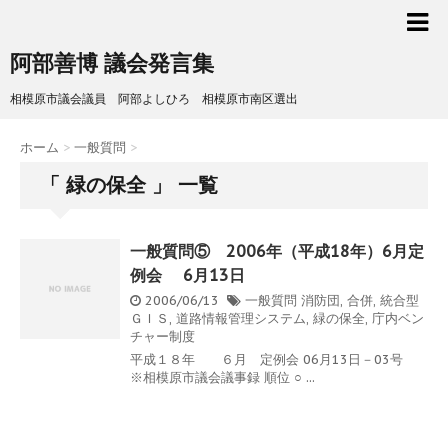
阿部善博 議会発言集
相模原市議会議員 阿部よしひろ 相模原市南区選出
ホーム
>
一般質問
>
「 緑の保全 」 一覧
一般質問⑤ 2006年（平成18年）6月定
例会 6月13日
2006/06/13
一般質問
消防団
,
合併
,
統合型
ＧＩＳ
,
道路情報管理システム
,
緑の保全
,
庁内ベン
チャー制度
平成１８年 ６月 定例会 06月13日－03号
※相模原市議会議事録 順位 ○ ...