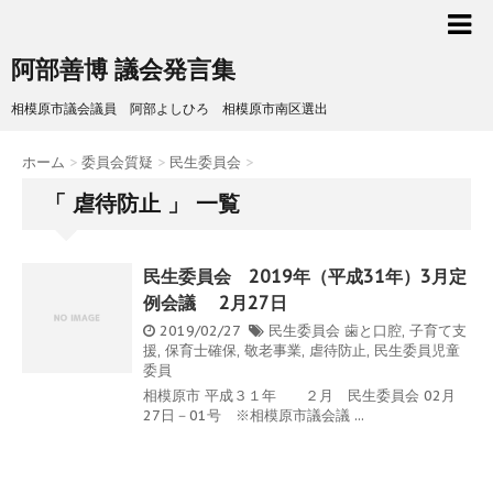
阿部善博 議会発言集
相模原市議会議員 阿部よしひろ 相模原市南区選出
ホーム
>
委員会質疑
>
民生委員会
>
「 虐待防止 」 一覧
民生委員会 2019年（平成31年）3月定
例会議 2月27日
2019/02/27
民生委員会
歯と口腔
,
子育て支
援
,
保育士確保
,
敬老事業
,
虐待防止
,
民生委員児童
委員
相模原市 平成３１年 ２月 民生委員会 02月
27日－01号 ※相模原市議会議 ...