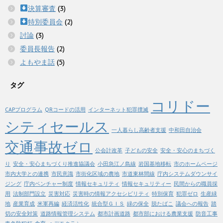
決算審査
(3)
特別委員会
(2)
討論
(3)
委員長報告
(2)
よもやま話
(5)
タグ
コリドー
CAPプログラム
QRコードの活用
インターネット犯罪撲滅
シティセールス
一人暮らし高齢者支援
中和田自治会
交通事故ゼロ
公会計改革
子どもの安全
安全・安心のまちづく
り
安全・安心まちづくり推進協議会
小田急江ノ島線
岩国基地移転
市のホームページ
市内大学との連携
市民意識
市街化区域の農地
市道東林間線
庁内システムダウンサイ
ジング
庁内ベンチャー制度
情報セキュリティ
情報セキュリティー
民間からの職員採
用
法制部門設立
災害対応
災害時の情報アクセシビリティ
特別保育
犯罪ゼロ
生産緑
地
産業育成
米軍再編
経済活性化
統合型ＧＩＳ
緑の保全
脱たばこ
議会への報告
踏
切の安全対策
道路情報管理システム
都市計画道路
都市部における農業支援
防音工事