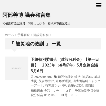
阿部善博 議会発言集
相模原市議会議員 阿部よしひろ 相模原市南区選出
ホーム
>
予算審査
>
建設分科会
>
「 被災地の教訓 」 一覧
予算特別委員会（建設分科会）【第一日
目】 2025年（令和7年）3月定例会議
3月6日
2025/03/06
建設分科会
総括
,
被災地の教訓
,
防災
,
災害用井戸
,
避難所運営
,
消防団詰所シャッタ
ーアート
,
消防団ラッパ隊
,
孤独死対策
,
消防団
相模原市 令和 ７年 ３月 予算特別委員会建
設分科会 03月06日－01号 ※ ...