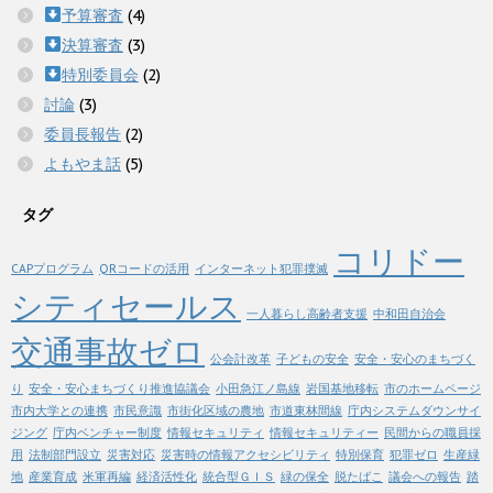
予算審査
(4)
決算審査
(3)
特別委員会
(2)
討論
(3)
委員長報告
(2)
よもやま話
(5)
タグ
コリドー
CAPプログラム
QRコードの活用
インターネット犯罪撲滅
シティセールス
一人暮らし高齢者支援
中和田自治会
交通事故ゼロ
公会計改革
子どもの安全
安全・安心のまちづく
り
安全・安心まちづくり推進協議会
小田急江ノ島線
岩国基地移転
市のホームページ
市内大学との連携
市民意識
市街化区域の農地
市道東林間線
庁内システムダウンサイ
ジング
庁内ベンチャー制度
情報セキュリティ
情報セキュリティー
民間からの職員採
用
法制部門設立
災害対応
災害時の情報アクセシビリティ
特別保育
犯罪ゼロ
生産緑
地
産業育成
米軍再編
経済活性化
統合型ＧＩＳ
緑の保全
脱たばこ
議会への報告
踏