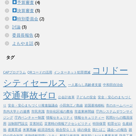
予算審査
(4)
決算審査
(3)
特別委員会
(2)
討論
(3)
委員長報告
(2)
よもやま話
(5)
タグ
コリドー
CAPプログラム
QRコードの活用
インターネット犯罪撲滅
シティセールス
一人暮らし高齢者支援
中和田自治会
交通事故ゼロ
公会計改革
子どもの安全
安全・安心のまちづく
り
安全・安心まちづくり推進協議会
小田急江ノ島線
岩国基地移転
市のホームページ
市内大学との連携
市民意識
市街化区域の農地
市道東林間線
庁内システムダウンサイ
ジング
庁内ベンチャー制度
情報セキュリティ
情報セキュリティー
民間からの職員採
用
法制部門設立
災害対応
災害時の情報アクセシビリティ
特別保育
犯罪ゼロ
生産緑
地
産業育成
米軍再編
経済活性化
統合型ＧＩＳ
緑の保全
脱たばこ
議会への報告
踏
切の安全対策
道路情報管理システム
都市計画道路
都市部における農業支援
防音工事