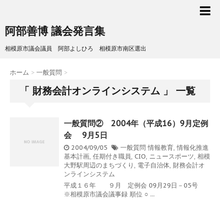
阿部善博 議会発言集
相模原市議会議員 阿部よしひろ 相模原市南区選出
ホーム
>
一般質問
>
「 財務会計オンラインシステム 」 一覧
一般質問② 2004年（平成16）9月定例
会 9月5日
2004/09/05
一般質問
情報教育
,
情報化推進
基本計画
,
任期付き職員
,
CIO
,
ニュースポーツ
,
相模
大野駅周辺のまちづくり
,
電子自治体
,
財務会計オ
ンラインシステム
平成１６年 ９月 定例会 09月29日－05号
※相模原市議会議事録 順位 ○ ...