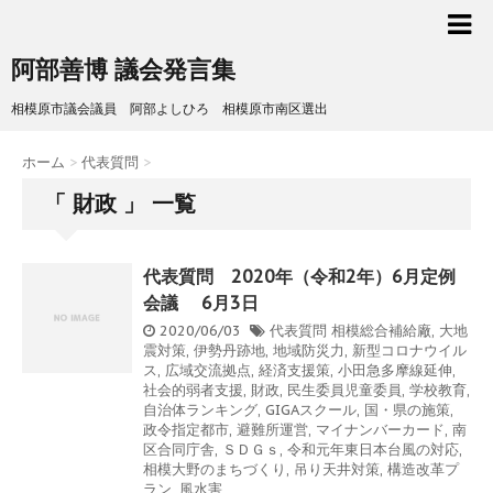
阿部善博 議会発言集
相模原市議会議員 阿部よしひろ 相模原市南区選出
ホーム
>
代表質問
>
「 財政 」 一覧
代表質問 2020年（令和2年）6月定例
会議 6月3日
2020/06/03
代表質問
相模総合補給廠
,
大地
震対策
,
伊勢丹跡地
,
地域防災力
,
新型コロナウイル
ス
,
広域交流拠点
,
経済支援策
,
小田急多摩線延伸
,
社会的弱者支援
,
財政
,
民生委員児童委員
,
学校教育
,
自治体ランキング
,
GIGAスクール
,
国・県の施策
,
政令指定都市
,
避難所運営
,
マイナンバーカード
,
南
区合同庁舎
,
ＳＤＧｓ
,
令和元年東日本台風の対応
,
相模大野のまちづくり
,
吊り天井対策
,
構造改革プ
ラン
,
風水害