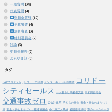
一般質問
(38)
代表質問
(4)
委員会質疑
(12)
予算審査
(4)
決算審査
(3)
特別委員会
(2)
討論
(3)
委員長報告
(2)
よもやま話
(5)
タグ
コリドー
CAPプログラム
QRコードの活用
インターネット犯罪撲滅
シティセールス
一人暮らし高齢者支援
中和田自治会
交通事故ゼロ
公会計改革
子どもの安全
安全・安心のまちづく
り
安全・安心まちづくり推進協議会
小田急江ノ島線
岩国基地移転
市のホームページ