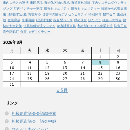
市内大学との連携
市民意識
市街化区域の農地
市道東林間線
庁内システムダウンサイ
ジング
庁内ベンチャー制度
情報セキュリティ
情報セキュリティー
民間からの職員採
用
法制部門設立
災害対応
災害時の情報アクセシビリティ
特別保育
犯罪ゼロ
生産緑
地
産業育成
米軍再編
経済活性化
統合型ＧＩＳ
緑の保全
脱たばこ
議会への報告
踏
切の安全対策
道路情報管理システム
都市計画道路
都市部における農業支援
防音工事
青色防犯灯
食育
ｅデモクラシー
2026年8月
月
火
水
木
金
土
日
1
2
3
4
5
6
7
8
9
10
11
12
13
14
15
16
17
18
19
20
21
22
23
24
25
26
27
28
29
30
31
« 5月
リンク
相模原市議会会議録検索
相模原市議会 議会中継
やるぞ！あべぶろぐ