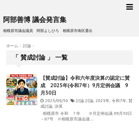
阿部善博 議会発言集
相模原市議会議員 阿部よしひろ 相模原市南区選出
ホーム
>
討論
>
「 賛成討論 」 一覧
【賛成討論】令和六年度決算の認定に賛
成 2025年(令和7年）9月定例会議 9
月30日
2025/09/30
討論
討論
,
2025年
,
令和7年
,
賛
成討論
,
決算
相模原市 令和 ７年 ９月定例会議 09月30日
－07号 ※相模原市議会議 ...