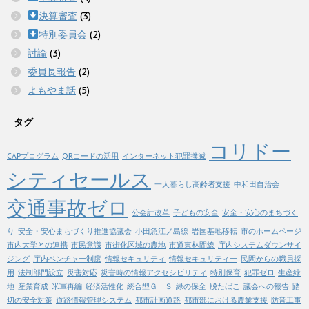
決算審査
(3)
特別委員会
(2)
討論
(3)
委員長報告
(2)
よもやま話
(5)
タグ
コリドー
CAPプログラム
QRコードの活用
インターネット犯罪撲滅
シティセールス
一人暮らし高齢者支援
中和田自治会
交通事故ゼロ
公会計改革
子どもの安全
安全・安心のまちづく
り
安全・安心まちづくり推進協議会
小田急江ノ島線
岩国基地移転
市のホームページ
市内大学との連携
市民意識
市街化区域の農地
市道東林間線
庁内システムダウンサイ
ジング
庁内ベンチャー制度
情報セキュリティ
情報セキュリティー
民間からの職員採
用
法制部門設立
災害対応
災害時の情報アクセシビリティ
特別保育
犯罪ゼロ
生産緑
地
産業育成
米軍再編
経済活性化
統合型ＧＩＳ
緑の保全
脱たばこ
議会への報告
踏
切の安全対策
道路情報管理システム
都市計画道路
都市部における農業支援
防音工事