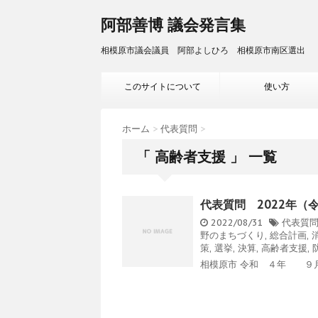
阿部善博 議会発言集
相模原市議会議員 阿部よしひろ 相模原市南区選出
このサイトについて
使い方
ホーム
>
代表質問
>
「 高齢者支援 」 一覧
代表質問 2022年（
2022/08/31
代表質
野のまちづくり
,
総合計画
,
策
,
選挙
,
決算
,
高齢者支援
,
相模原市 令和 ４年 ９月定