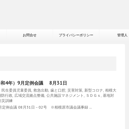
お問合せ
プライバシーポリシー
管理人
令和4年）9月定例会議 8月31日
問
民生委員児童委員
,
救急出動
,
歯と口腔
,
災害対策
,
新型コロナ
,
相模大
消防行政
,
広域交流拠点整備
,
公共施設マネジメント
,
ＳＤＧｓ
,
基地対
防災訓練
例会議 08月31日－02号 ※相模原市議会議事録 ...