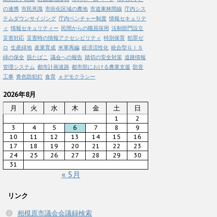
の連携
市民意識
市街化区域の農地
市道東林間線
庁内シス
テムダウンサイジング
庁内ベンチャー制度
情報セキュリテ
ィ
情報セキュリティー
民間からの職員採用
法制部門設立
災害対応
災害時の情報アクセシビリティ
特別保育
犯罪ゼ
ロ
生産緑地
産業育成
米軍再編
経済活性化
統合型ＧＩＳ
緑の保全
脱たばこ
議会への報告
踏切の安全対策
道路情報
管理システム
都市計画道路
都市部における農業支援
防音
工事
青色防犯灯
食育
ｅデモクラシー
2026年8月
月
火
水
木
金
土
日
1
2
3
4
5
6
7
8
9
10
11
12
13
14
15
16
17
18
19
20
21
22
23
24
25
26
27
28
29
30
31
« 5月
リンク
相模原市議会会議録検索