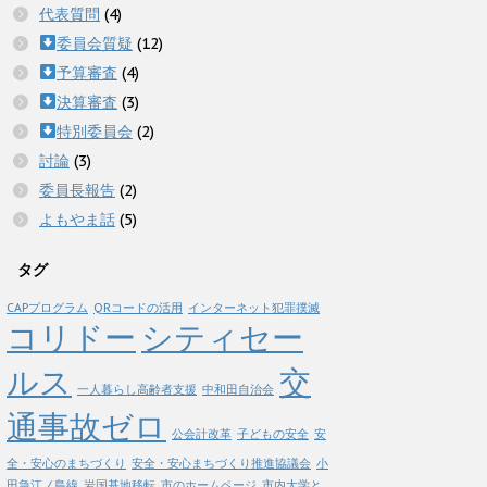
代表質問
(4)
委員会質疑
(12)
予算審査
(4)
決算審査
(3)
特別委員会
(2)
討論
(3)
委員長報告
(2)
よもやま話
(5)
タグ
CAPプログラム
QRコードの活用
インターネット犯罪撲滅
コリドー
シティセー
ルス
交
一人暮らし高齢者支援
中和田自治会
通事故ゼロ
公会計改革
子どもの安全
安
全・安心のまちづくり
安全・安心まちづくり推進協議会
小
田急江ノ島線
岩国基地移転
市のホームページ
市内大学と