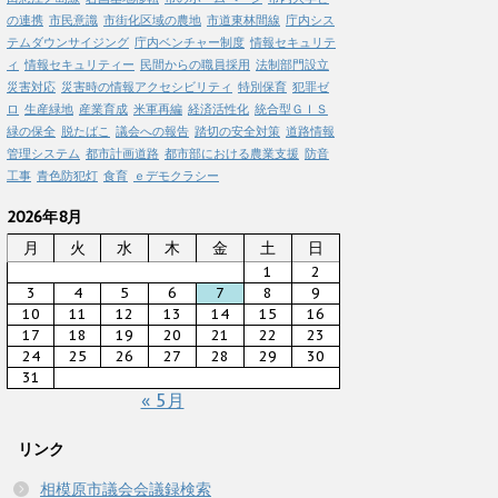
の連携
市民意識
市街化区域の農地
市道東林間線
庁内シス
テムダウンサイジング
庁内ベンチャー制度
情報セキュリテ
ィ
情報セキュリティー
民間からの職員採用
法制部門設立
災害対応
災害時の情報アクセシビリティ
特別保育
犯罪ゼ
ロ
生産緑地
産業育成
米軍再編
経済活性化
統合型ＧＩＳ
緑の保全
脱たばこ
議会への報告
踏切の安全対策
道路情報
管理システム
都市計画道路
都市部における農業支援
防音
工事
青色防犯灯
食育
ｅデモクラシー
2026年8月
月
火
水
木
金
土
日
1
2
3
4
5
6
7
8
9
10
11
12
13
14
15
16
17
18
19
20
21
22
23
24
25
26
27
28
29
30
31
« 5月
リンク
相模原市議会会議録検索