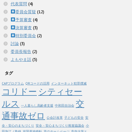
代表質問
(4)
委員会質疑
(12)
予算審査
(4)
決算審査
(3)
特別委員会
(2)
討論
(3)
委員長報告
(2)
よもやま話
(5)
タグ
CAPプログラム
QRコードの活用
インターネット犯罪撲滅
コリドー
シティセー
ルス
交
一人暮らし高齢者支援
中和田自治会
通事故ゼロ
公会計改革
子どもの安全
安
全・安心のまちづくり
安全・安心まちづくり推進協議会
小
田急江ノ島線
岩国基地移転
市のホームページ
市内大学と