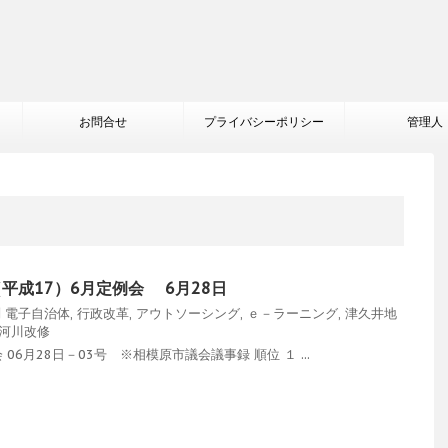
お問合せ
プライバシーポリシー
管理人
（平成17）6月定例会 6月28日
問
電子自治体
,
行政改革
,
アウトソーシング
,
ｅ－ラーニング
,
津久井地
河川改修
6月28日－03号 ※相模原市議会議事録 順位 １ ...