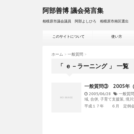
阿部善博 議会発言集
相模原市議会議員 阿部よしひろ 相模原市南区選出
このサイトについて
使い方
ホーム
>
一般質問
>
「 ｅ－ラーニング 」 一覧
一般質問③ 2005年
2005/06/28
一般質
域
,
合併
,
子育て支援策
,
境川
平成１７年 ６月 定例会 0