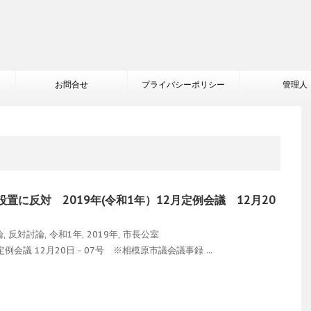
お問合せ
プライバシーポリシー
管理人
置に反対 2019年(令和1年）12月定例会議 12月20
論
,
反対討論
,
令和1年
,
2019年
,
市長公室
会議 12月20日－07号 ※相模原市議会議事録 ...