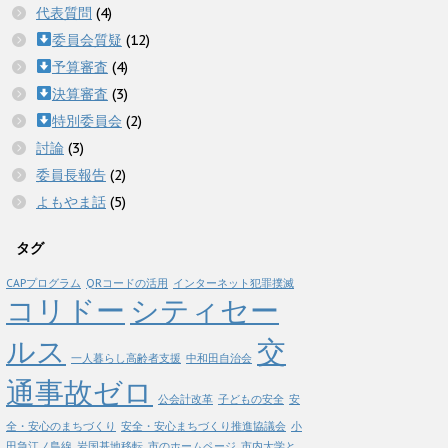
代表質問
(4)
委員会質疑
(12)
予算審査
(4)
決算審査
(3)
特別委員会
(2)
討論
(3)
委員長報告
(2)
よもやま話
(5)
タグ
CAPプログラム
QRコードの活用
インターネット犯罪撲滅
コリドー
シティセー
ルス
交
一人暮らし高齢者支援
中和田自治会
通事故ゼロ
公会計改革
子どもの安全
安
全・安心のまちづくり
安全・安心まちづくり推進協議会
小
田急江ノ島線
岩国基地移転
市のホームページ
市内大学と