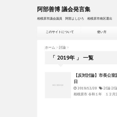
阿部善博 議会発言集
相模原市議会議員 阿部よしひろ 相模原市南区選出
このサイトについて
使い方
ホーム
>
討論
>
「 2019年 」 一覧
【反対討論】市長公室設
日
2019/12/20
討論
討
相模原市 令和１年 １２月定例