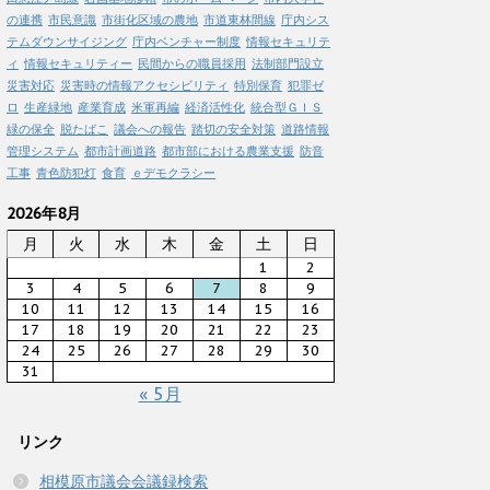
の連携
市民意識
市街化区域の農地
市道東林間線
庁内シス
テムダウンサイジング
庁内ベンチャー制度
情報セキュリテ
ィ
情報セキュリティー
民間からの職員採用
法制部門設立
災害対応
災害時の情報アクセシビリティ
特別保育
犯罪ゼ
ロ
生産緑地
産業育成
米軍再編
経済活性化
統合型ＧＩＳ
緑の保全
脱たばこ
議会への報告
踏切の安全対策
道路情報
管理システム
都市計画道路
都市部における農業支援
防音
工事
青色防犯灯
食育
ｅデモクラシー
2026年8月
月
火
水
木
金
土
日
1
2
3
4
5
6
7
8
9
10
11
12
13
14
15
16
17
18
19
20
21
22
23
24
25
26
27
28
29
30
31
« 5月
リンク
相模原市議会会議録検索