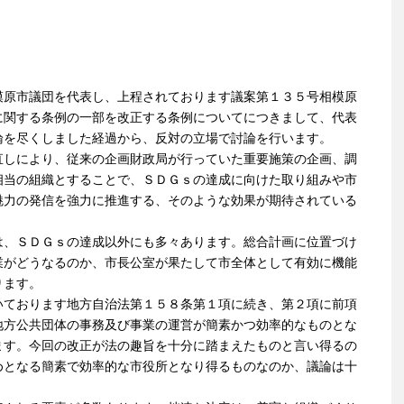
模原市議団を代表し、上程されております議案第１３５号相模原
に関する条例の一部を改正する条例についてにつきまして、代表
論を尽くしました経過から、反対の立場で討論を行います。
しにより、従来の企画財政局が行っていた重要施策の企画、調
相当の組織とすることで、ＳＤＧｓの達成に向けた取り組みや市
魅力の発信を強力に推進する、そのような効果が期待されている
、ＳＤＧｓの達成以外にも多々あります。総合計画に位置づけ
業がどうなるのか、市長公室が果たして市全体として有効に機能
ります。
ております地方自治法第１５８条第１項に続き、第２項に前項
地方公共団体の事務及び事業の運営が簡素かつ効率的なものとな
ます。今回の改正が法の趣旨を十分に踏まえたものと言い得るの
めとなる簡素で効率的な市役所となり得るものなのか、議論は十