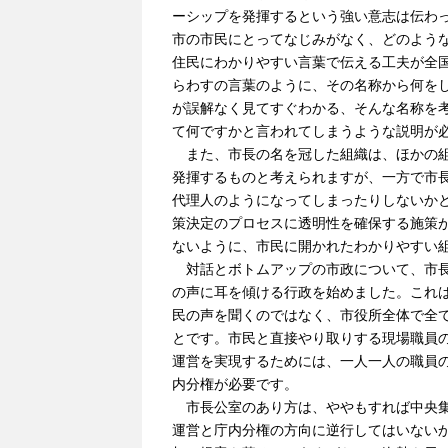
ーシップを発揮するという強い意志は伝わ
市の市民にとってなじみがなく、どのよう
住民にわかりやすい言葉で伝える工夫が全
らわすの言葉のように、その名称から何を
が誤解なく見てすぐわかる、そんな名称を
て何ですかと言われてしまうような説明が
また、市長の名を冠した組織は、ほかの組
発揮するものと考えられますが、一方で市
代理人のようになってしまったりしないか
策決定のプロセスに透明性を確保する施策
ないように、市民に開かれたわかりやすい
対話とボトムアップの市政について、市長
の声に耳を傾ける行政を始めました。これ
民の声を聞くのではなく、市役所全体で全
とです。市民と直接やり取りする現場職員
運営を実現するためには、一人一人の職員
内分権が必要です。
市長公室のあり方は、ややもすれば中央集
運営と庁内分権の方向に逆行してはいない