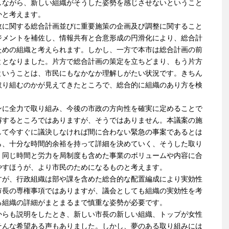
しながら、新しい組織がそうした姿勢を感じさせないということ
かと考えます。
に関する総合計画並びに重要施策の企画及び調整に関すること
ジメントを補佐し、情報共有と合意形成の円滑化により、総合計
ための組織と考えられます。しかし、一方で本市は総合計画の前
ととなりました。片方で総合計画の策定を立ちどまり、もう片方
ということは、市民にもなかなか理解しがたい状況です。きちん
取り組むのかが見えてきたところで、総合的に組織のあり方を検
に全力で取り組み、今後の市政の方向性を確実に定めることで
解するところではありますが、そうではありません。本議案の施
して今すぐに議決しなければ間に合わない緊急の事案であるとは
ら、十分な時間的余裕を持って詳細を決めていく、そうした取り
、同じ時間と労力を局制度も含めた事業のボリュームや内容に合
やすほうが、より市民のためになるものと考えます。
が、行政組織は部や課を含めた総合的な配置編成により実効性
市長の専権事項ではありますが、議会としても組織の実効性を考
る組織の詳細がまとまるまで慎重な姿勢が必要です。
らも説明をしたとき、新しい市長の新しい組織、トップが女性
そんな希望ある声もありました。しかし、夢のある取り組みには