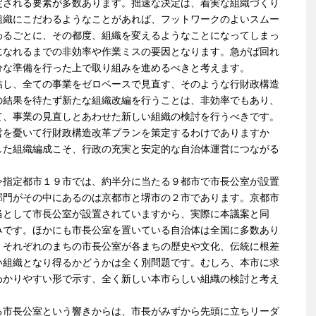
される要素が多数あります。拙速な決定は、着実な組織づくり
組織にこだわるようなことがあれば、フットワークのよいスムー
わるごとに、その都度、組織を変えるようなことになってしまっ
になれるまでの非効率や作業ミスの要因となります。急がば回れ
分な準備を行った上で取り組みを進めるべきと考えます。
し、全ての事業をゼロベースで見直す、そのような行財政構造
の結果を待たず新たな組織改編を行うことは、非効率でもあり、
て、事業の見直しとあわせた新しい組織の検討を行うべきです。
営を憂いて行財政構造改革プランを策定するわけでありますか
した組織編成こそ、行政の充実と安定的な自治体運営につながる
指定都市１９市では、約半分に当たる９都市で市長公室が設置
部門がその中にあるのは京都市と堺市の２市であります。京都市
当として市長公室が設置されていますから、実際に本議案と同
みです。ほかにも市長公室を置いている自治体は全国に多数あり
、それぞれのまちの市長公室が各まちの歴史や文化、伝統に根差
い組織となり得るかどうかは全く別問題です。むしろ、本市に求
わかりやすい形で示す、全く新しい本市らしい組織の検討と考え
市長公室という響きからは、市長がみずから先頭に立ちリーダ