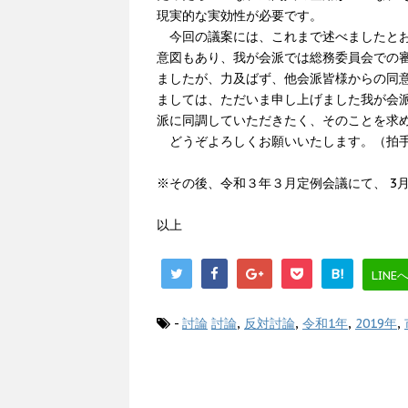
現実的な実効性が必要です。
今回の議案には、これまで述べましたとお
意図もあり、我が会派では総務委員会での
ましたが、力及ばず、他会派皆様からの同
ましては、ただいま申し上げました我が会
派に同調していただきたく、そのことを求
どうぞよろしくお願いいたします。（拍
※その後、令和３年３月定例会議にて、 3
以上
B!
LINE
-
討論
討論
,
反対討論
,
令和1年
,
2019年
,