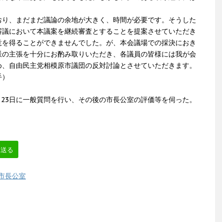
り、まだまだ議論の余地が大きく、時間が必要です。そうした
審議において本議案を継続審査とすることを提案させていただき
意を得ることができませんでした。が、本会議場での採決におき
派の主張を十分にお酌み取りいただき、各議員の皆様には我が会
め、自由民主党相模原市議団の反対討論とさせていただきます。
手）
月23日に一般質問を行い、その後の市長公室の評価等を伺った。
へ送る
市長公室