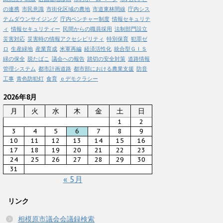
の連携
市民意識
市街化区域の農地
市道東林間線
庁内シス
テムダウンサイジング
庁内ベンチャー制度
情報セキュリテ
ィ
情報セキュリティー
民間からの職員採用
法制部門設立
災害対応
災害時の情報アクセシビリティ
特別保育
犯罪ゼ
ロ
生産緑地
産業育成
米軍再編
経済活性化
統合型ＧＩＳ
緑の保全
脱たばこ
議会への報告
踏切の安全対策
道路情報
管理システム
都市計画道路
都市部における農業支援
防音
工事
青色防犯灯
食育
ｅデモクラシー
2026年8月
月
火
水
木
金
土
日
1
2
3
4
5
6
7
8
9
10
11
12
13
14
15
16
17
18
19
20
21
22
23
24
25
26
27
28
29
30
31
« 5月
リンク
相模原市議会会議録検索