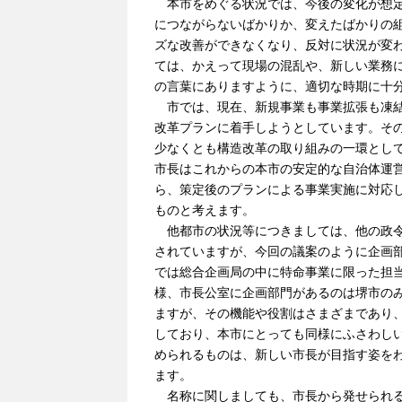
本市をめぐる状況では、今後の変化が想定
につながらないばかりか、変えたばかりの
ズな改善ができなくなり、反対に状況が変
ては、かえって現場の混乱や、新しい業務
の言葉にありますように、適切な時期に十
市では、現在、新規事業も事業拡張も凍結
改革プランに着手しようとしています。そ
少なくとも構造改革の取り組みの一環とし
市長はこれからの本市の安定的な自治体運
ら、策定後のプランによる事業実施に対応
ものと考えます。
他都市の状況等につきましては、他の政令
されていますが、今回の議案のように企画
では総合企画局の中に特命事業に限った担
様、市長公室に企画部門があるのは堺市の
ますが、その機能や役割はさまざまであり
しており、本市にとっても同様にふさわし
められるものは、新しい市長が目指す姿を
ます。
名称に関しましても、市長から発せられる