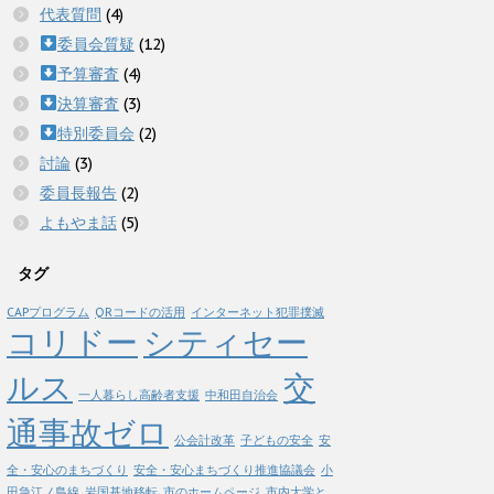
代表質問
(4)
委員会質疑
(12)
予算審査
(4)
決算審査
(3)
特別委員会
(2)
討論
(3)
委員長報告
(2)
よもやま話
(5)
タグ
CAPプログラム
QRコードの活用
インターネット犯罪撲滅
コリドー
シティセー
ルス
交
一人暮らし高齢者支援
中和田自治会
通事故ゼロ
公会計改革
子どもの安全
安
全・安心のまちづくり
安全・安心まちづくり推進協議会
小
田急江ノ島線
岩国基地移転
市のホームページ
市内大学と