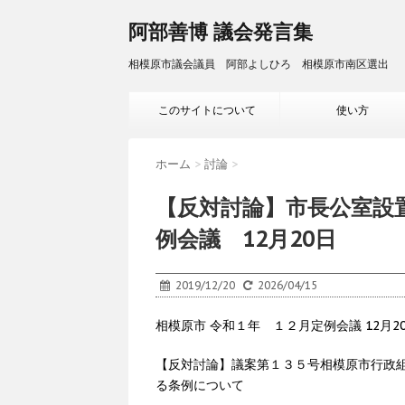
阿部善博 議会発言集
相模原市議会議員 阿部よしひろ 相模原市南区選出
このサイトについて
使い方
ホーム
>
討論
>
【反対討論】市長公室設置
例会議 12月20日
2019/12/20
2026/04/15
相模原市 令和１年 １２月定例会議 12月
【反対討論】議案第１３５号相模原市行政
る条例について