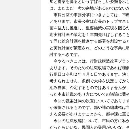
加と提案を募るというすばらしい姿勢を示
は、まだまだ一考の余地があるのではない
市長公室の事務分掌につきましては、市政
とあります。市長公室は市長のトップマネ
画を強力に推進し、重要施策の実現を図る
期実施計画の策定を１年間先延ばしするこ
で同じ総合計画を推進する部署を創設する
と実施計画が策定され、どのような事業に
討するべきです。
今やるべきことは、行財政構造改革プラン
あります。そのための組織改編であれば理
行期日は令和２年４月１日であります。決
考えられません。条例で大枠を決定してか
組み自体、否定するものではありませんが
った本市組織のあり方についての議論に費
今回の議案は局の設置についてであります
が確保されるものです。部や課の編成権は
える必要がありますことから、部や課に至
今回の組織改編について、市民の方に私か
だったらいいな、民間人の登用がいいな、