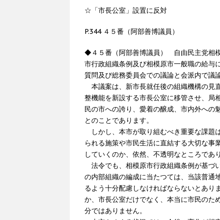
☆「市長公室」設置に反対
P.344 ４５番（阿部善博議員）
◆４５番（阿部善博議員） 自由民主党相
市行政組織条例及び相模原市一般職の給与
質問及び総務委員会での議論と会派内で議
本議案は、新市長就任後の組織機構の見直
整機能を新設する市長公室に移管させ、局
民の市への誇り、愛着の醸成、市内外への
とのことであります。
しかし、本市が取り組むべき重要な課題は
られる施策や市民生活に直結する大切な事
していくのか、依然、不透明なところであ
法令でも、相模原市行政組織条例が基づい
の内部組織の編成に当たつては、当該普通
るよう十分配慮しなければならないとあり
か、市長公室だけでなく、本当に市民のた
分ではありません。