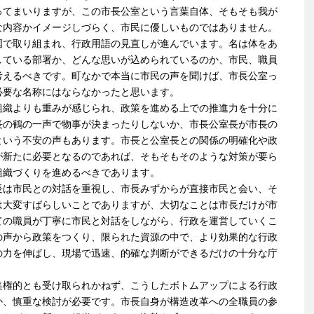
ってまいりますが、この市長公室という言葉自体、そもそも我が
な内容かイメージしづらく、市民に優しいものではありません。
国で取り組まれ、行政用語の見直しが進んでいます。名は体をあ
している部署か、どんな思いが込められているのか、市民、職員
考えるべきです。町なかで本当に市民の声を聞けば、市長公室っ
必要な名称にはならなかったと思います。
織よりも重みが感じられ、政策を進める上での推進力を十分に
長の鶴の一声で物事が決まったりしないか、市長公室長が市長の
という不安の声もあります。市長と公室長との関係の明確化や政
が新たに必要となるのであれば、そもそもそのような対策が要ら
組織づくりを進めるべきであります。
は市民との対話を重視し、市長みずからが直接市民と会い、そ
は大変すばらしいことでありますが、大切なことは市長だけが市
ての職員が丁寧に市民と対話をしながら、行政を運営していくこ
の声から政策をつくり、限られた資源の中で、より効果的な行政
の力を伸ばし、現場で迅速、的確な判断ができるだけの十分な庁
権的とも受け取られかねず、こうしたボトムアップによる行政
か、慎重な検討が必要です。市長自身が構造改革への全職員の参