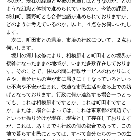
るのか。現在の経過と今後の見通しはどうなのか。どの
ような組織と体制で進められているのか。今後の課題、
城山町、藤野町とも合併協議が進められておりますが、
どのように考えているのか。以上、４点をお伺いいたし
ます。
次に、町田市との県境、市境の行政について、２点お
伺いします。
境川の河川改修により、相模原市と町田市との境界が
複雑になったままの地域が、いまだ多数存在しておりま
す。そのことで、住民の間に行政サービスのわかりにく
さや、自分たちの声が市に届きにくくなっているといっ
た不満や不安が生まれ、快適な市民生活を送る上での妨
げとなっております。行政に何か連絡する場合一つとっ
ても、これは相模原市ですとか、これは町田市ですと
か、または、場合によっては、これは東京都の問題です
といった振り分けが現在、現実として存在しております
が、これは、あくまでも行政の側の都合であって、この
地で暮らす市民にとっては、すべて自分たちの一つの生