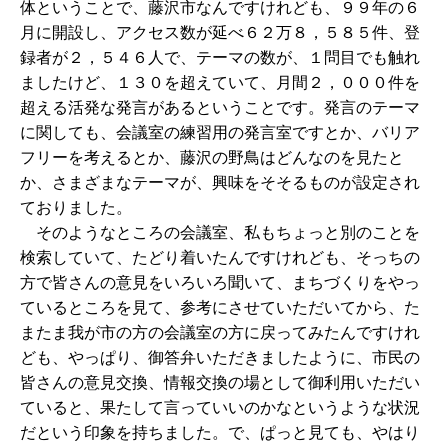
体ということで、藤沢市なんですけれども、９９年の６
月に開設し、アクセス数が延べ６２万８，５８５件、登
録者が２，５４６人で、テーマの数が、１問目でも触れ
ましたけど、１３０を超えていて、月間２，０００件を
超える活発な発言があるということです。発言のテーマ
に関しても、会議室の練習用の発言室ですとか、バリア
フリーを考えるとか、藤沢の野鳥はどんなのを見たと
か、さまざまなテーマが、興味をそそるものが設定され
ておりました。
そのようなところの会議室、私もちょっと別のことを
検索していて、たどり着いたんですけれども、そっちの
方で皆さんの意見をいろいろ聞いて、まちづくりをやっ
ているところを見て、参考にさせていただいてから、た
またま我が市の方の会議室の方に戻ってみたんですけれ
ども、やっぱり、御答弁いただきましたように、市民の
皆さんの意見交換、情報交換の場として御利用いただい
ていると、果たして言っていいのかなというような状況
だという印象を持ちました。で、ぱっと見ても、やはり