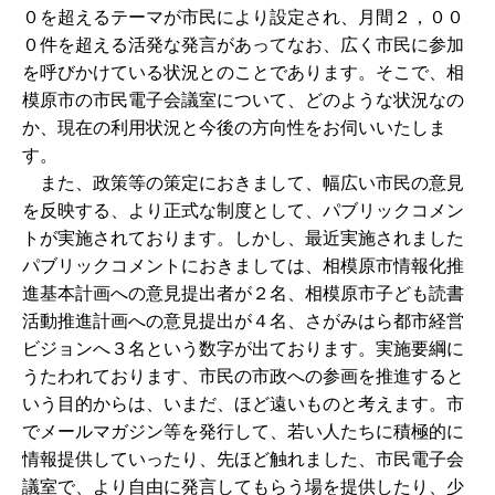
０を超えるテーマが市民により設定され、月間２，００
０件を超える活発な発言があってなお、広く市民に参加
を呼びかけている状況とのことであります。そこで、相
模原市の市民電子会議室について、どのような状況なの
か、現在の利用状況と今後の方向性をお伺いいたしま
す。
また、政策等の策定におきまして、幅広い市民の意見
を反映する、より正式な制度として、パブリックコメン
トが実施されております。しかし、最近実施されました
パブリックコメントにおきましては、相模原市情報化推
進基本計画への意見提出者が２名、相模原市子ども読書
活動推進計画への意見提出が４名、さがみはら都市経営
ビジョンへ３名という数字が出ております。実施要綱に
うたわれております、市民の市政への参画を推進すると
いう目的からは、いまだ、ほど遠いものと考えます。市
でメールマガジン等を発行して、若い人たちに積極的に
情報提供していったり、先ほど触れました、市民電子会
議室で、より自由に発言してもらう場を提供したり、少