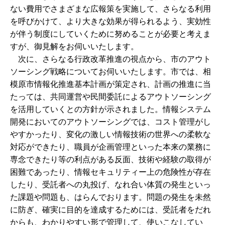
ない費用でさまざまな広報策を実施して、さらなる利用
を呼びかけて、より大きな効果が得られるよう、実効性
が伴う制度にしていくために努めることが必要と考えま
すが、御見解をお伺いいたします。
次に、さらなる行政改革推進の視点から、市のアウト
ソーシング戦略についてお伺いいたします。市では、相
模原市情報化推進基本計画が策定され、計画の推進に当
たっては、共同運営や民間委託によるアウトソーシング
を活用していくとの方針が示されました。情報システム
開発においてのアウトソーシングでは、コスト管理がし
やすかったり、変化の激しい情報技術の世界への柔軟な
対応ができたり、職員が企画管理といった本来の業務に
専念できたり等の利点がある反面、技術や経験の取得が
困難であったり、情報セキュリティー上の危険性が存在
したり、受託者への丸投げ、なれ合い体質の発生といっ
た課題や問題も、はらんでおります。問題の発生を未然
に防ぎ、確実に目的を達成するためには、受託者をだれ
からも、わかりやすい形で管理して、使いこなしてい