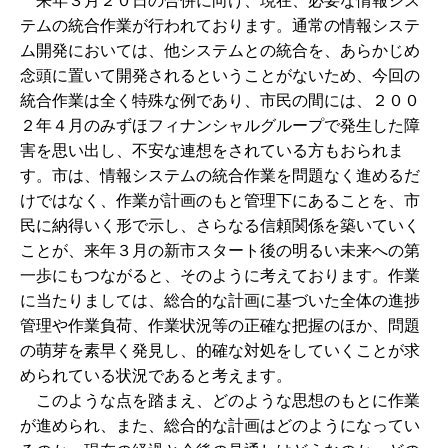
来年３月２０日の合併に向け、現在、必要な情報シス
テムの統合作業が行われております。通常の情報システ
ム開発においては、他システムとの統合を、あらかじめ
念頭に置いて開発されるということがないため、今回の
統合作業は全く特殊な例であり、市民の間には、２００
２年４月のみずほフィナンシャルグループで発生した障
害を思い出し、不安な連想をされている方もおられま
す。市は、情報システムの統合作業を問題なく進めるだ
けではなく、作業が計画のもと管理下にあることを、市
民に納得いく形で示し、さらなる信頼関係を築いていく
ことが、来年３月の新市スタート後の明るい未来への第
一歩にもつながると、そのように考えております。作業
に当たりましては、総合的な計画に基づいた全体の進捗
管理や作業負荷、作業状況等の正確な把握のほか、問題
の萌芽を素早く発見し、的確な対処をしていくことが求
められている状況であると考えます。
このような点を踏まえ、どのような思想のもとに作業
が進められ、また、総合的な計画はどのようになってい