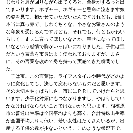
じわりと肩が回りながら出てくると、全身がするっと出
てまいります。ホギャー、ホギャーと懸命に泣きます娘
の姿を見て、抱かせていただいたんですけれども、顔は
本当に真っ赤で、しわくちゃな、小さなお猿さんのよう
な印象を受けるんですけども、それでも、何ともかわい
らしく、丈夫に育ってほしいなとか、幸せになってほし
いなという感情で胸がいっぱいになりました。子供は宝
だという言葉を市長はよく使われておりますが、まさ
に、その言葉を改めて身を持って実感できた瞬間でし
た。
子は宝。この言葉は、ライフスタイルや時代がどのよ
うに変化しても、決して変わらないものだと思います。
その大切さやすばらしさ、市民にＰＲしていけたらと思
います。少子化対策にもつながりますし、やはりしてい
かなければならないことではないかと思います。相模原
市の普通出生率は全国平均よりも高く、合計特殊出生率
が全国平均よりも低い。若い女性はたくさんいるが、出
産する子供の数が少ないという、このような状況下で、