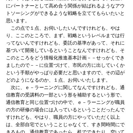
にパートナーとして高め合う関係が結ばれるようなアウ
トソーシングができるような戦略を立ててもらいたいと
思います。
この点で１点、お伺いしたいんですけれども、やは
り、ここのところで、まず、戦略というレベルまでは行
ってないんですけれども、委託の基準があって、それに
基づいて開発しているということなんですけれども、そ
このところをどう情報化推進基本計画－－せっかくでき
ましたので－－に位置づけて、市民の方に出していくか
という手順がやっぱり必要だと思いますので、その辺が
どのようになるのか、１点、お伺いいたします。
次に、ｅ－ラーニングに関してなんですけれども、通
信教育の受講料の一部という形を補助するという形で、
通信教育と同じ位置づけの中で、ｅ－ラーニングが職員
の方の研修の場合には入っているということだったんで
すけれども、やはり、職員の方にやっていただく以上
は、全部自宅でということじゃなくて、すき間時間にで
きるもの、通信教育であったら、机でできたり、空いて