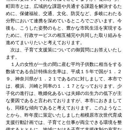
町田市とは、広域的な課題や共通する課題を解決するた
めに、保健福祉、交通、文化、防災など、多岐にわたる
分野において連携を深めているところでございます。今
後も、こうした姿勢のもと、豊かな市民生活を実現する
ために、行政サービスの相互補完や共同した取り組みを
進めてまいりたいと考えております。
次は、子育て支援策についての御質問にお答えいたし
ます。
１人の女性が一生の間に産む平均子供数に相当をする
数値である合計特殊出生率は、平成１５年で国が１．２
９、神奈川県が１．２１であるのに対しまして、本市で
は、横浜、川崎と同率の１．１７となっております。少
子化の進行は、晩婚化あるいは夫婦の出生力の低下が主
な要因であると言われておりますが、本市におきまして
も、同様な傾向であると考えております。このようなこ
とから、昨年度に策定いたしました相模原市次世代育成
支援行動計画では、子育てと仕事が両立できる環境を整
備するとともに、地域における子育て支援体制の充実な