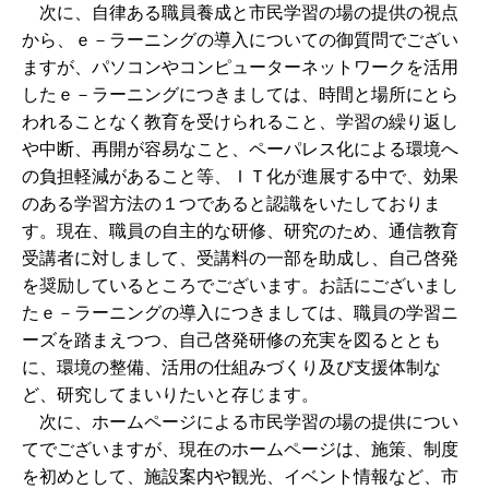
次に、自律ある職員養成と市民学習の場の提供の視点
から、ｅ－ラーニングの導入についての御質問でござい
ますが、パソコンやコンピューターネットワークを活用
したｅ－ラーニングにつきましては、時間と場所にとら
われることなく教育を受けられること、学習の繰り返し
や中断、再開が容易なこと、ペーパレス化による環境へ
の負担軽減があること等、ＩＴ化が進展する中で、効果
のある学習方法の１つであると認識をいたしておりま
す。現在、職員の自主的な研修、研究のため、通信教育
受講者に対しまして、受講料の一部を助成し、自己啓発
を奨励しているところでございます。お話にございまし
たｅ－ラーニングの導入につきましては、職員の学習ニ
ーズを踏まえつつ、自己啓発研修の充実を図るととも
に、環境の整備、活用の仕組みづくり及び支援体制な
ど、研究してまいりたいと存じます。
次に、ホームページによる市民学習の場の提供につい
てでございますが、現在のホームページは、施策、制度
を初めとして、施設案内や観光、イベント情報など、市