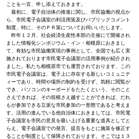
ことを一言、申し添えておきます。
最初に、電子自治体の推進に関し、市民協働の視点か
ら、市民電子会議室の利活用策及びパブリックコメント
制度、特に、そのＰＲ策についてお伺いいたします。
昨年１２月、社会経済生産性本部の主催にて開催され
ました情報化シンポジウム・イン・相模原におきまし
て、有効な市民協働実現の事例として、全国でも広く実
施されております市民電子会議室の活用事例が紹介され
ました。私たち相模原市でも運営されております、この
市民電子会議室は、電子上に存在する新しいコミュニテ
ィーであり、時間や場所の制約を受けず、気軽に閲覧が
でき、パソコンのキーボードをたたくという、そのこと
さえできれば、その垣根さえ越すことができれば、だれ
もが参加できる立派な市民参加の一形態であると考えま
す。活用の進んでいる他自治体におきましては、市民電
子会議室を市民の意見を吸い上げる重要な道具としてと
らえ、電子会議室での発言、提言をもとに施策を修正す
ることが制度として保障されております。そこでは１３