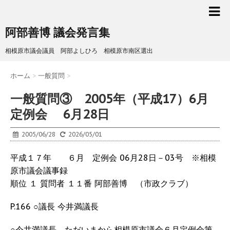
阿部善博 議会発言集
相模原市議会議員 阿部よしひろ 相模原市南区選出
ホーム
>
一般質問
>
一般質問③ 2005年（平成17）6月
定例会 6月28日
2005/06/28
2026/05/01
平成１７年 ６月 定例会 06月28日－03号 ※相模
原市議会議事録
順位 １ 質問者 １１番 阿部善博 （市政クラブ）
P.166 ○議長 今井満議長
○今井満議長 ただいまから相模原市議会６月定例会第