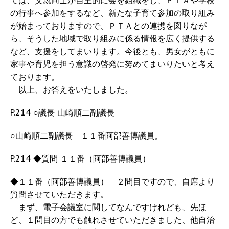
ては、父親同士が自主的に会を組織をし、ＰＴＡや学校
の行事へ参加をするなど、新たな子育て参加の取り組み
が始まっておりますので、ＰＴＡとの連携を図りなが
ら、そうした地域で取り組みに係る情報を広く提供する
など、支援をしてまいります。今後とも、男女がともに
家事や育児を担う意識の啓発に努めてまいりたいと考え
ております。
以上、お答えをいたしました。
P.214 ○議長 山崎順二副議長
○山崎順二副議長 １１番阿部善博議員。
P.214 ◆質問 １１番（阿部善博議員）
◆１１番（阿部善博議員） ２問目ですので、自席より
質問させていただきます。
まず、電子会議室に関してなんですけれども、先ほ
ど、１問目の方でも触れさせていただきました、他自治