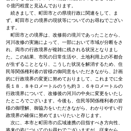
０億円程度と見込んでおります。
続きまして、町田市との県境行政に関連をして、ま
ず、町田市との境界の現状等についてのお尋ねでござい
ます。
町田市との境界は、改修前の境川であったことから、
河川改修の実施によって、一部において市域が分断をさ
れ、両市の行政境界が複雑に残される状況となりまし
た。この結果、市民の日常生活や、土地利用上の不都合
が生ずることとなり、こうした状況を解消するため、住
民等関係権利者の皆様の御同意をいただきながら、計画
的に行政境界の変更に努めておりまして、これまでに全
長１８．８キロメートルのうち約３．６キロメートルの
行政境界について、改修後の河川の中央に変更をいたし
たところでございます。今後も、住民等関係権利者の皆
様の御理解、御協力をいただきながら、わかりやすい行
政境界の確保に努めてまいりたいと存じます。
次に、本市と町田市の広域連携の目指すべき方向性、
将来の姿についてのお尋ねでございますが、従来から、