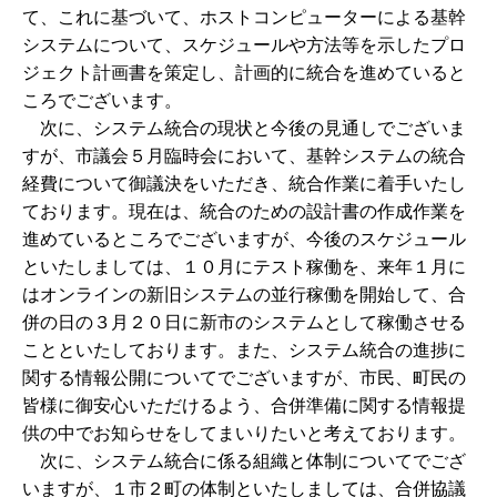
て、これに基づいて、ホストコンピューターによる基幹
システムについて、スケジュールや方法等を示したプロ
ジェクト計画書を策定し、計画的に統合を進めていると
ころでございます。
次に、システム統合の現状と今後の見通しでございま
すが、市議会５月臨時会において、基幹システムの統合
経費について御議決をいただき、統合作業に着手いたし
ております。現在は、統合のための設計書の作成作業を
進めているところでございますが、今後のスケジュール
といたしましては、１０月にテスト稼働を、来年１月に
はオンラインの新旧システムの並行稼働を開始して、合
併の日の３月２０日に新市のシステムとして稼働させる
ことといたしております。また、システム統合の進捗に
関する情報公開についてでございますが、市民、町民の
皆様に御安心いただけるよう、合併準備に関する情報提
供の中でお知らせをしてまいりたいと考えております。
次に、システム統合に係る組織と体制についてでござ
いますが、１市２町の体制といたしましては、合併協議