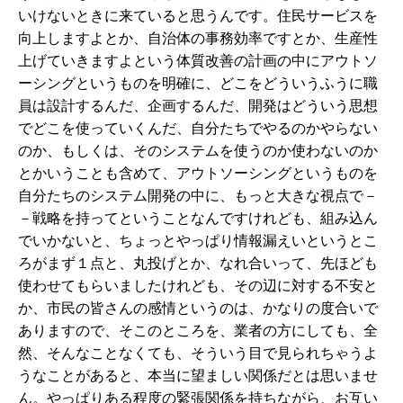
いけないときに来ていると思うんです。住民サービスを
向上しますよとか、自治体の事務効率ですとか、生産性
上げていきますよという体質改善の計画の中にアウトソ
ーシングというものを明確に、どこをどういうふうに職
員は設計するんだ、企画するんだ、開発はどういう思想
でどこを使っていくんだ、自分たちでやるのかやらない
のか、もしくは、そのシステムを使うのか使わないのか
とかいうことも含めて、アウトソーシングというものを
自分たちのシステム開発の中に、もっと大きな視点で－
－戦略を持ってということなんですけれども、組み込ん
でいかないと、ちょっとやっぱり情報漏えいというとこ
ろがまず１点と、丸投げとか、なれ合いって、先ほども
使わせてもらいましたけれども、その辺に対する不安と
か、市民の皆さんの感情というのは、かなりの度合いで
ありますので、そこのところを、業者の方にしても、全
然、そんなことなくても、そういう目で見られちゃうよ
うなことがあると、本当に望ましい関係だとは思いませ
ん。やっぱりある程度の緊張関係を持ちながら、お互い