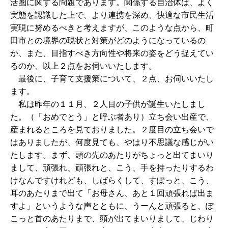
活圏に関する問題であります。関係する自治体は、よく
実態を認識した上で、より連携を深め、快適な市民生活
実現に努めるべきと考えますが、このような点から、町
田市との境界の現状と対策がどのようになっているの
か、また、目指すべき方向性や将来の姿をどう捉えてい
るのか、以上２点をお伺いいたします。
最後に、子育て支援策について、２点、お伺いいたし
ます。
私は昨年の１１月、２人目の子供が誕生いたしまし
た。（「おめでとう」と呼ぶ者あり）立ち会い出産で、
産まれるところを見ておりました。２度目の立ち会いで
はありましたが、何度見ても、やはり不思議な感じがい
たします。まず、頭の先のあたりがちょっと出てまいり
まして、頑張れ、頑張れと、こう、手を持ったりするわ
けなんですけれども、しばらくして、すぽっと、こう、
耳のあたりまで出て「お母さん、あと１回頑張れば出ま
すよ」というような声とともに、うーんと頑張ると、ぽ
こっと首のあたりまで、頭が出てまいりまして、じわり