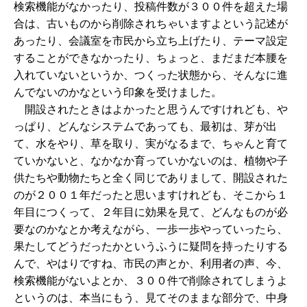
検索機能がなかったり、投稿件数が３００件を超えた場
合は、古いものから削除されちゃいますよという記述が
あったり、会議室を市民から立ち上げたり、テーマ設定
することができなかったり、ちょっと、まだまだ本腰を
入れていないというか、つくった状態から、そんなに進
んでないのかなという印象を受けました。
開設されたときはよかったと思うんですけれども、や
っぱり、どんなシステムであっても、最初は、芽が出
て、水をやり、草を取り、実がなるまで、ちゃんと育て
ていかないと、なかなか育っていかないのは、植物や子
供たちや動物たちと全く同じでありまして、開設された
のが２００１年だったと思いますけれども、そこから１
年目につくって、２年目に効果を見て、どんなものが必
要なのかなとか考えながら、一歩一歩やっていったら、
果たしてどうだったかというふうに疑問を持ったりする
んで、やはりですね、市民の声とか、利用者の声、今、
検索機能がないよとか、３００件で削除されてしまうよ
というのは、本当にもう、見てそのままな部分で、中身