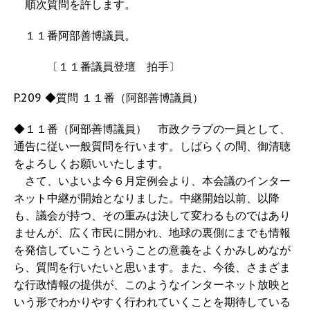
順次質問を許します。
１１番阿部善博議員。
〔１１番議員登壇 拍手〕
P.209 ◆質問 １１番（阿部善博議員）
◆１１番（阿部善博議員） 市政クラブの一員として、
通告に従い一般質問を行います。しばらくの間、御清聴
をよろしくお願いいたします。
さて、いよいよ今６月定例会より、本会議のインター
ネット中継が開始となりました。中継開始以前、以降
も、議会が持つ、その重みは決して変わるものではあり
ませんが、広く市民に開かれ、地球の裏側にまでも情報
を発信していこうということの意義をよくかみしめなが
ら、質問を行いたいと思います。また、今後、さまざま
な行政情報の提供が、このようなインターネット放映と
いう形でわかりやすく行われていくことを期待している