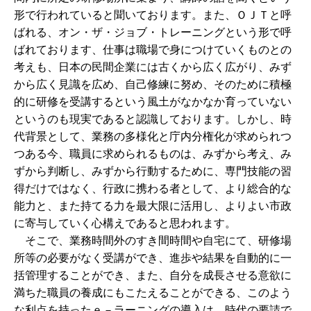
形で行われていると聞いております。また、ＯＪＴと呼
ばれる、オン・ザ・ジョブ・トレーニングという形で呼
ばれております、仕事は職場で身につけていくものとの
考えも、日本の民間企業には古くから広く広がり、みず
から広く見識を広め、自己修練に努め、そのために積極
的に研修を受講するという風土がなかなか育っていない
というのも現実であると認識しております。しかし、時
代背景として、業務の多様化と庁内分権化が求められつ
つある今、職員に求められるものは、みずから考え、み
ずから判断し、みずから行動するために、専門技能の習
得だけではなく、行政に携わる者として、より総合的な
能力と、また持てる力を最大限に活用し、よりよい市政
に寄与していく心構えであると思われます。
そこで、業務時間外のすき間時間や自宅にて、研修場
所等の必要がなく受講ができ、進歩や結果を自動的に一
括管理することができ、また、自分を成長させる意欲に
満ちた職員の養成にもこたえることができる、このよう
な利点を持ったｅ－ラーニングの導入は、時代の要請で