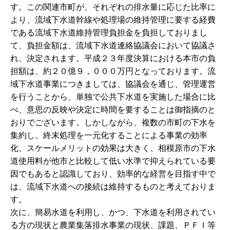
す。この関連市町が、それぞれの排水量に応じた比率に
より、流域下水道幹線や処理場の維持管理に要する経費
である流域下水道維持管理負担金を負担しておりまし
て、負担金額は、流域下水道連絡協議会において協議さ
れ、決定されます。平成２３年度決算における本市の負
担額は、約２０億９，０００万円となっております。流
域下水道事業につきましては、協議会を通じ、管理運営
を行うことから、単独で公共下水道を実施した場合に比
べ、意思の反映や決定に時間を要することは御指摘のと
おりでございます。しかしながら、複数の市町の下水を
集約し、終末処理を一元化することによる事業の効率
化、スケールメリットの効果は大きく、相模原市の下水
道使用料が他市と比較して低い水準で抑えられている要
因でもあると認識しており、効率的な経営を目指す中で
は、流域下水道への接続は維持するものと考えておりま
す。
次に、簡易水道を利用し、かつ、下水道を利用されてい
る方の現状と農業集落排水事業の現状、課題、ＰＦＩ等