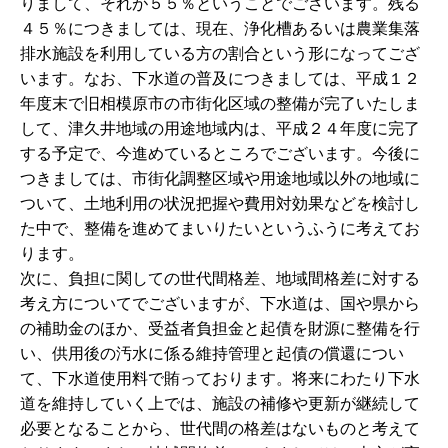
りまして、それが５５％ということでございます。残る
４５％につきましては、現在、浄化槽あるいは農業集落
排水施設を利用している方の割合という形になってござ
います。なお、下水道の普及につきましては、平成１２
年度末で旧相模原市の市街化区域の整備が完了いたしま
して、津久井地域の用途地域内は、平成２４年度に完了
する予定で、今進めているところでございます。今後に
つきましては、市街化調整区域や用途地域以外の地域に
ついて、土地利用の状況把握や費用対効果などを検討し
た中で、整備を進めてまいりたいというふうに考えてお
ります。
次に、負担に関しての世代間格差、地域間格差に対する
考え方についてでございますが、下水道は、国や県から
の補助金のほか、受益者負担金と起債を財源に整備を行
い、供用後の汚水に係る維持管理と起債の償還につい
て、下水道使用料で賄っております。将来にわたり下水
道を維持していく上では、施設の補修や更新が継続して
必要となることから、世代間の格差はないものと考えて