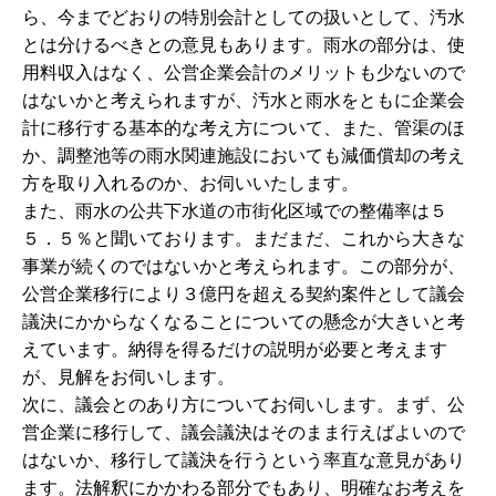
ら、今までどおりの特別会計としての扱いとして、汚水
とは分けるべきとの意見もあります。雨水の部分は、使
用料収入はなく、公営企業会計のメリットも少ないので
はないかと考えられますが、汚水と雨水をともに企業会
計に移行する基本的な考え方について、また、管渠のほ
か、調整池等の雨水関連施設においても減価償却の考え
方を取り入れるのか、お伺いいたします。
また、雨水の公共下水道の市街化区域での整備率は５
５．５％と聞いております。まだまだ、これから大きな
事業が続くのではないかと考えられます。この部分が、
公営企業移行により３億円を超える契約案件として議会
議決にかからなくなることについての懸念が大きいと考
えています。納得を得るだけの説明が必要と考えます
が、見解をお伺いします。
次に、議会とのあり方についてお伺いします。まず、公
営企業に移行して、議会議決はそのまま行えばよいので
はないか、移行して議決を行うという率直な意見があり
ます。法解釈にかかわる部分でもあり、明確なお考えを