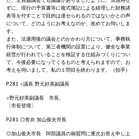
た、全員協議会でも議論がありましたように、法適用せ
ずに、現行の予算書等に複式簿記による経理した財務諸
表等を付すことで目的は達せられるのではないかとの声
について、どのようにお考えなのか、改めてお伺いしま
す。
また、法適用後の議会とのかかわり方について、事務執
行体制について、第三者機関の設置により、健全な事業
経営が行われていることを検証する仕組みづくりについ
て、今後必要になってくるものと考えられますので、お
考えを伺いまして、私の１問目を終わります。（拍手）
P.281 ○議長 野元好美副議長
○野元好美副議長 市長。
〔市長登壇〕
P.281 ◎答弁 加山俊夫市長
◎加山俊夫市長 阿部議員の御質問に逐次お答え申し上