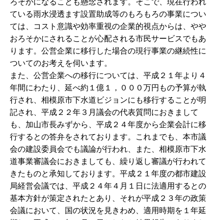
ろそかになることも懸念されます。そこで、現在行われ
ている雨水浸透ます設置助成等のもろもろの事業につい
ては、コスト意識や効率重視の企業的視点からは、やや
おろそかにされることが心配される市民サービスでもあ
ります。公営企業に移行した場合の現行事業の継続性に
ついてのお考えを伺います。
また、公営企業への移行については、平成２１年より４
年間にわたり、延べ約１億１，０００万円もの予算が執
行され、相模原市下水道ビジョンにも移行することが明
記され、平成２２年３月議会の代表質問におきまして
も、加山市長みずから、平成２４年度から企業会計に移
行するとの答弁をされております。これまでも、本市議
会の建設委員会でも議論が行われ、また、相模原市下水
道事業審議会におきましても、繰り返し審議が行われて
きたものと承知しております。平成２１年度の都市建設
局経営会議では、平成２４年４月１日に法適用するとの
基本方針が策定されたとあり、それが平成２３年の政策
会議において、国の状況を見きわめ、適用時期を１年延