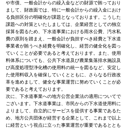
や市債、一般会計からの繰入金などの財源で賄っており
まして、財政面では、特に一般会計からの繰入金におけ
る負担区分の明確化が課題となっております。こうした
課題への対策といたしましては、企業経営としての独立
採算を図るため、下水道事業における雨水公費、汚水私
費の原則を踏まえ、一般会計が負担すべき経費と下水道
事業者が賄うべき経費を明確化し、経営の健全化を図っ
ていくことが必要であると考えております。また、使用
料体系についても、公共下水道及び農業集落排水施設及
び高度処理型浄化槽の使用料の統一を図るなど、安定し
た使用料収入を確保していくとともに、さらなる行政改
革を進めまして、健全な事業運営に努めていくことが必
要であると考えております。
次に、下水道事業への地方公営企業法の適用についてで
ございます。下水道事業は、市民からの下水道使用料に
よりまして、自立的にサービスを提供する事業であるた
め、地方公共団体が経営する企業として、これまで以上
に経営という視点に立った事業運営が重要であるととも