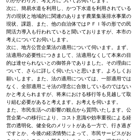
のかかわり方、考え方についてお伺いします。
次に、簡易水道を利用し、かつ下水道を利用されている
方の現状と地域的に関連のあります農業集落排水事業の
現状、課題、また、他の自治体ではＰＦＩ等の形での民
間活力導入も行われていると聞いておりますが、本市の
考えについてお伺いします。
次に、地方公営企業法の適用について伺います。まず、
法適用の必要性につきまして、法適用なくして本来の目
的は達せられないとの御答弁でありました。その理由に
ついて、さらに詳しく伺いたいと思います。よろしくお
願いします。また、法の適用については、一部適用では
なく、全部適用こそ法の理念に合致しているのではない
かと考えられますが、将来における移行等も見越して取
り組む必要があると考えます。お考えを伺います。
また、市民生活への影響の観点から質問いたします。公
営企業への移行により、コスト意識や効率重視による経
営の透明化、健全化のメリットがある一方で、行き過ぎ
ですとか、今後の経済情勢によって、市民サービスがお