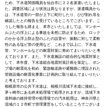
ため、下水道関係職員を仙台市に２２名派遣いたしまし
た。調査区域により状況は異なりますが、派遣職員から
は、下水道管の一部が上下に蛇行したり、ひび割れ等を
確認したとの報告を受けているところでございます。こ
うした報告も踏まえ、本市といたしましては、マンホー
ルぶたの浮上による事故を未然に防止するため、ロック
のかかる浮上防止型のふたの設置や、振動に対して柔軟
性のある塩ビ管の使用など、これまで以上に、下水道
管、マンホールなどの耐震対策に努めてまいりたいと考
えております。また、下水道施設の総合的な地震対策と
して、本年度、下水道総合地震対策計画を策定し、ポン
プ場の耐震化を初め、緊急輸送路や避難路に埋設された
管路設備の耐震化事業に計画的に取り組んでまいりたい
と考えております。
相模原市の公共下水道は、相模川流域下水道に接続し、
茅ヶ崎市にある終末処理場で処理されますが、流域下水
道幹線の維持管理や処理場での汚水処理は、神奈川県と
流域の１２市町で管理運営をしているところでございま