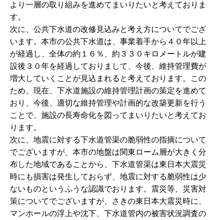
より一層の取り組みを進めてまいりたいと考えておりま
す。
次に、公共下水道の改修見込みと考え方についてでござ
います。本市の公共下水道は、事業着手から４０年以上
が経過し、全体の約１６％、約３３０キロメートルが建
設後３０年を経過しておりまして、今後、維持管理費が
増大していくことが見込まれると考えております。この
ため、現在、下水道施設の維持管理計画の策定を進めて
おり、今後、適切な維持管理や計画的な改築更新を行う
ことで、施設の長寿命化を図ってまいりたいと考えてお
ります。
次に、地震に対する下水道管渠の脆弱性の指摘について
でございますが、本市の地盤は関東ローム層が大きく分
布した地域であることから、下水道管渠は東日本大震災
時にも損害は発生しておらず、地震に対する脆弱性は少
ないものというふうな認識でおります。震災等、災害対
策についてでございますが、さきの東日本大震災時に、
マンホールの浮上や沈下、下水道管内の被害状況調査の