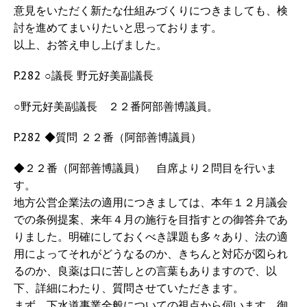
意見をいただく新たな仕組みづくりにつきましても、検
討を進めてまいりたいと思っております。
以上、お答え申し上げました。
P.282 ○議長 野元好美副議長
○野元好美副議長 ２２番阿部善博議員。
P.282 ◆質問 ２２番（阿部善博議員）
◆２２番（阿部善博議員） 自席より２問目を行いま
す。
地方公営企業法の適用につきましては、本年１２月議会
での条例提案、来年４月の施行を目指すとの御答弁であ
りました。明確にしておくべき課題も多々あり、法の適
用によってそれがどうなるのか、きちんと対応が図られ
るのか、良薬は口に苦しとの言葉もありますので、以
下、詳細にわたり、質問させていただきます。
まず、下水道事業全般についての視点から伺います。御