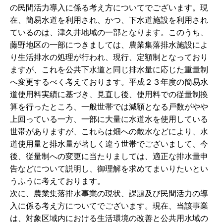
の民間活力導入に係る考え方についてでございます。現
在、簡易水道を利用され、かつ、下水道施設を利用され
ているのは、津久井地域の一部となります。このうち、
藤野地区の一部につきましては、農業集落排水施設によ
り生活排水の処理が行われ、現行、定額制となっており
ますが、これを公共下水道と同じ排水量に応じた重量制
へ変更するべく考えております。平成２３年度の簡易水
道使用料実績に基づき、見直し後、使用料での従量制換
算を行ったところ、一般世帯では減額となる戸数がやや
上回っている一方、一部に大量に水道水を使用している
世帯がありますが、これらは畑への散水などにより、水
道使用量と排水量が著しく違う世帯でございまして、今
後、従量制への変更に当たりましては、適正な排水量申
告などについて説明し、御理解を求めてまいりたいとい
うふうに考えております。
次に、農業集落排水事業の現状、課題及び民間活力の導
入に係る考え方についてでございます。現在、当該事業
は、対象区域内における生活環境の改善と公共用水域の