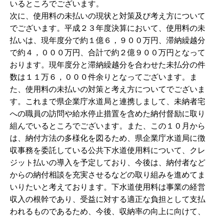
いるところでございます。
次に、使用料の未払いの現状と対策及び考え方について
でございます。平成２３年度決算において、使用料の未
払いは、現年度分で約１億６，９００万円、滞納繰越分
で約４，０００万円、合計で約２億９００万円となって
おります。現年度分と滞納繰越分を合わせた未払分の件
数は１１万６，０００件余りとなってございます。ま
た、使用料の未払いの対策と考え方についてでございま
す。これまで県企業庁水道局と連携しまして、未納者宅
への職員の訪問や給水停止措置を含めた納付督励に取り
組んでいるところでございます。また、この１０月から
は、納付方法の多様化を図るため、県企業庁水道局に徴
収事務を委託している公共下水道使用料について、クレ
ジット払いの導入を予定しており、今後は、納付者など
からの納付相談を充実させるなどの取り組みを進めてま
いりたいと考えております。下水道使用料は事業の経営
収入の根幹であり、受益に対する適正な負担として支払
われるものであるため、今後、収納率の向上に向けて、