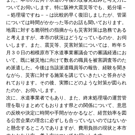
ついてお伺いします。特に阪神大震災等でも、処分場－
－処理場ですね－－は比較的早く復旧しましたが、管渠
については時間がかかった等のお話も聞いております。
地震に対する脆弱性の指摘からも災害対策は急務である
と考えますが、本市の状況はどうなっているのか、お伺
いします。また、震災等、災害対策については、昨年５
月３０日の相模原市下水道事業審議会での審議経過にお
いて、既に被災地に向けて数名の職員を被害調査等のた
め派遣した。今後は当該派遣職員等の報告、経験を聞き
ながら、災害に対する施策を講じていきたいと答弁がさ
れております。その後、実際にどのような対策が図られ
たのか、お伺いします。
次に、水道事業者でもあり、また、終末処理場の運営管
理を取りまとめてもおります県との関係について、意思
の反映や決定に時間や手間がかかるなど、経営効率を図
る公営企業の理念に必ずしも合っていないのではないか
と懸念するところでありますが、費用負担の現状と本市