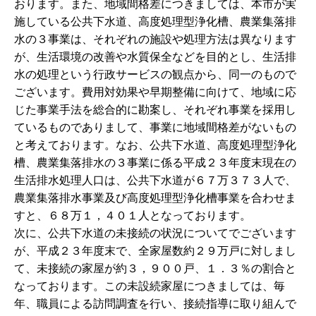
おります。また、地域間格差につきましては、本市が実
施している公共下水道、高度処理型浄化槽、農業集落排
水の３事業は、それぞれの施設や処理方法は異なります
が、生活環境の改善や水質保全などを目的とし、生活排
水の処理という行政サービスの観点から、同一のもので
ございます。費用対効果や早期整備に向けて、地域に応
じた事業手法を総合的に勘案し、それぞれ事業を採用し
ているものでありまして、事業に地域間格差がないもの
と考えております。なお、公共下水道、高度処理型浄化
槽、農業集落排水の３事業に係る平成２３年度末現在の
生活排水処理人口は、公共下水道が６７万３７３人で、
農業集落排水事業及び高度処理型浄化槽事業を合わせま
すと、６８万１，４０１人となっております。
次に、公共下水道の未接続の状況についてでございます
が、平成２３年度末で、全家屋数約２９万戸に対しまし
て、未接続の家屋が約３，９００戸、１．３％の割合と
なっております。この未設続家屋につきましては、毎
年、職員による訪問調査を行い、接続指導に取り組んで